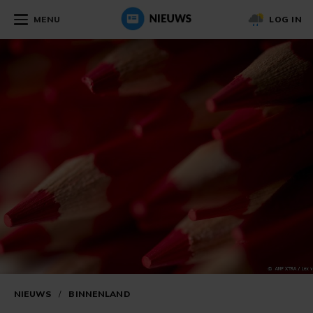
MENU
LOG IN
NIEUWS
/
BINNENLAND