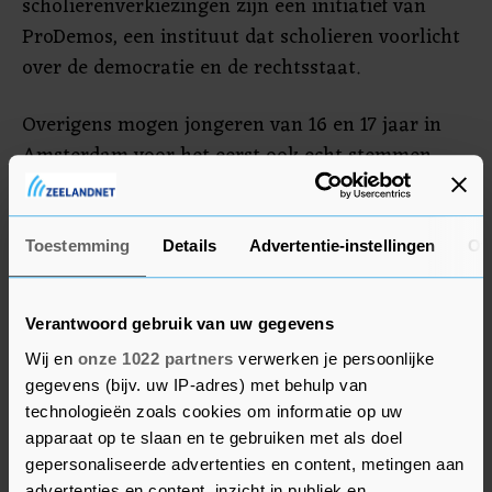
scholierenverkiezingen zijn een initiatief van
ProDemos, een instituut dat scholieren voorlicht
over de democratie en de rechtsstaat.
Overigens mogen jongeren van 16 en 17 jaar in
Amsterdam voor het eerst ook echt stemmen.
Maar dat geldt alleen voor de
stadsdeelcommissie van het stadsdeel waar ze
wonen, ze mogen geen stem uitbrengen voor de
Toestemming
Details
Advertentie-instellingen
Ov
gemeenteraad. De stadsdeelcommissies
behartigen de belangen van de bewoners bij het
Verantwoord gebruik van uw gegevens
dagelijks bestuur van de zeven stadsdelen en
Wij en
onze 1022 partners
verwerken je persoonlijke
geven gevraagd en ongevraagd advies.
gegevens (bijv. uw IP-adres) met behulp van
technologieën zoals cookies om informatie op uw
apparaat op te slaan en te gebruiken met als doel
gepersonaliseerde advertenties en content, metingen aan
advertenties en content, inzicht in publiek en