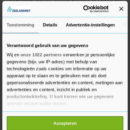
wordt verdacht van moord dan wel doodslag. De
rechter-commissaris besloot vrijdag dat ze
veertien dagen langer blijft vastzitten.
Toestemming
Details
Advertentie-instellingen
Ov
Verantwoord gebruik van uw gegevens
Wij en
onze 1022 partners
verwerken je persoonlijke
gegevens (bijv. uw IP-adres) met behulp van
technologieën zoals cookies om informatie op uw
apparaat op te slaan en te gebruiken met als doel
gepersonaliseerde advertenties en content, metingen aan
advertenties en content, inzicht in publiek en
productontwikkeling. U kunt kiezen wie uw gegevens
gebruikt en met welke doelen.
Als u het toestaat, willen we ook graag:
Accepteren
Informatie verzamelen over uw geografische