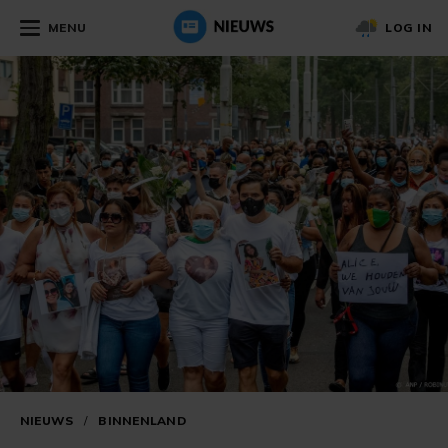
MENU
LOG IN
NIEUWS
/
BINNENLAND