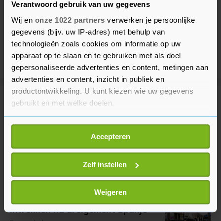
Verantwoord gebruik van uw gegevens
Wij en
onze 1022 partners
verwerken je persoonlijke
gegevens (bijv. uw IP-adres) met behulp van
technologieën zoals cookies om informatie op uw
apparaat op te slaan en te gebruiken met als doel
gepersonaliseerde advertenties en content, metingen aan
advertenties en content, inzicht in publiek en
productontwikkeling. U kunt kiezen wie uw gegevens
gebruikt en met welke doelen.
Meer uit Buitenland
Als u het toestaat, willen we ook graag:
Accepteren
Spanje stelt grenscontroles in
Informatie verzamelen over uw geografische
voor reizigers uit Italië
locatie, die tot een paar meter nauwkeurig kan zijn
5 uur geleden
Uw apparaat identificeren door het actief te
Zelf instellen
scannen op specifieke eigenschappen (fingerprinting)
Lees meer over hoe uw persoonlijke gegevens worden
Weigeren
Italië wil grenscontroles niet
verwerkt en stel uw voorkeuren in het
detailgedeelte
in.
intrekken na dreigement Spanje
U kunt uw toestemming op elk moment wijzigen of