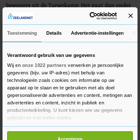
bewoners uit de Tarwekamp. Het gaat dan onder
meer om basisproducten zoals warme kleding,
voedsel, medicijnen en verzorgingsproducten,
aldus Lichtpuntjes van Mariahoeve.
Toestemming
Details
Advertentie-instellingen
Ov
Verantwoord gebruik van uw gegevens
Wij en
onze 1022 partners
verwerken je persoonlijke
gegevens (bijv. uw IP-adres) met behulp van
technologieën zoals cookies om informatie op uw
apparaat op te slaan en te gebruiken met als doel
gepersonaliseerde advertenties en content, metingen aan
advertenties en content, inzicht in publiek en
productontwikkeling. U kunt kiezen wie uw gegevens
gebruikt en met welke doelen.
Als u het toestaat, willen we ook graag:
Accepteren