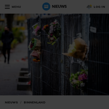
MENU
LOG IN
NIEUWS
/
BINNENLAND