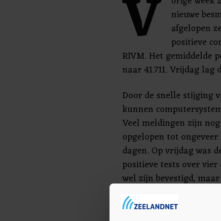
V
orige week 
nieuwe besm
afgelopen z
positieve co
RIVM. Het gemiddelde pe
naar 41.711. Vrijdag lag 
Door de snelle stijging v
kunnen computersysteme
Veel meldingen zijn nog 
opgelopen tot ongeveer 
dagen. Op vrijdag was d
positieve tests over vier
wel zijn bevestigd, maa
geregistreerd.