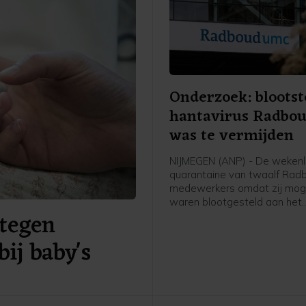
Onderzoek: blootst
hantavirus Radbo
was te vermijden
NIJMEGEN (ANP) - De weken
quarantaine van twaalf Ra
medewerkers omdat zij moge
waren blootgesteld aan het
tegen
hantavirus, was vermijdbaar
concludeert een onderzoeks
bij baby's
een rapport dat het ziekenhu
publiceerde.