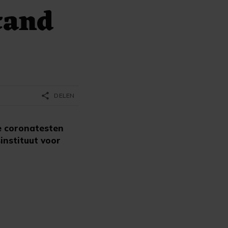
tand
share
DELEN
e coronatesten
instituut voor