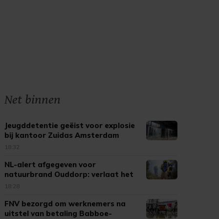
Net binnen
Jeugddetentie geëist voor explosie
bij kantoor Zuidas Amsterdam
18:32
NL-alert afgegeven voor
natuurbrand Ouddorp: verlaat het
gebied
18:28
FNV bezorgd om werknemers na
uitstel van betaling Babboe-