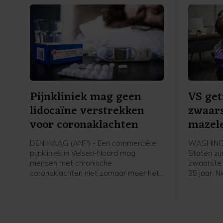
Pijnkliniek mag geen
VS get
lidocaïne verstrekken
zwaars
voor coronaklachten
mazele
DEN HAAG (ANP) - Een commerciële
WASHINGT
pijnkliniek in Velsen-Noord mag
Staten zij
mensen met chronische
zwaarste 
coronaklachten niet zomaar meer het
35 jaar. 
middel lidocaïne geven. De stof is daar
in de laa
namelijk niet voor goedgekeurd. De
besmettin
Inspectie Gezondheidszorg en Jeugd
voorgaand
(IGJ) zegt dat er "een risico voor de
patiëntveiligheid" bestaat en wil dat