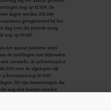
zaterdag lag het aantal gemelde
ettingen nog op 31.909. De
even dagen werden 291.980
ronatesten geregistreerd bij het
r dag over die periode steeg
dit nog op 39.667.
an het aantal positieve tests
n de meldingen niet bijhouden.
niet verwerkt, de achterstand is
46.000 over de afgelopen vijf
e achterstand nog 30.000
 dagen. Dit zijn besmettingen die
r die nog niet konden worden