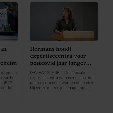
 in
Hermans houdt
expertisecentra voor
geheim
postcovid jaar langer
open
iaters en
DEN HAAG (ANP) - De speciale
n van het
expertisecentra waarin mensen met
le (RTG)
postcovid kunnen worden behandeld,
n omdat
blijven zeker een jaar langer open.
en
Zorgminister Sophie Hermans (VVD)
meldt in een Kamerbrief dat geld dat
erdacht
hiervoor is vrijgemaakt nog niet op is,
er twintig
waardoor de centra in 2027 open
na
kunnen blijven.