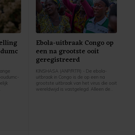
elling
Ebola-uitbraak Congo op
udumc
een na grootste ooit
geregistreerd
lange
KINSHASA (ANP/RTR) - De ebola-
dboudumc-
uitbraak in Congo is de op een na
lijk
grootste uitbraak van het virus die ooit
wereldwijd is vastgelegd. Alleen de
. Dat
epidemie van 2014-2016 in West-
team in
Afrika was omvangrijker.
is vrijdag