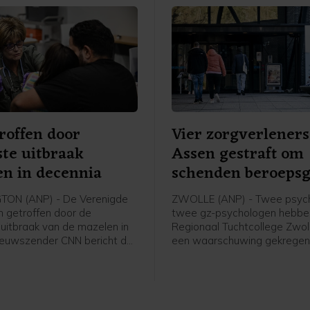
roffen door
Vier zorgverleners
te uitbraak
Assen gestraft om
n in decennia
schenden beroeps
ON (ANP) - De Verenigde
ZWOLLE (ANP) - Twee psych
n getroffen door de
twee gz-psychologen hebbe
uitbraak van de mazelen in
Regionaal Tuchtcollege Zwol
Nieuwszender CNN bericht dat
een waarschuwing gekrege
tste achttien maanden meer
ze hun beroepsgeheim hebb
gen zijn gemeld dan in de
geschonden. Een voormalig
e 25 jaar samen.
verpleegkundige die werd v
van betrokkenheid bij ongeve
sterfgevallen in het Wilhelmi