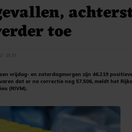
evallen, achters
erder toe
2 - 15:37
en vrijdag- en zaterdagmorgen zijn 46.219 positiev
waren dat er na correctie nog 57.506, meldt het Rijks
ieu (RIVM).