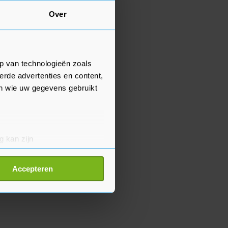
Over
p van technologieën zoals
erde advertenties en content,
en wie uw gegevens gebruikt
g kan zijn
erprinting)
t
detailgedeelte
in. U kunt uw
Accepteren
p onze cookiepagina kun je