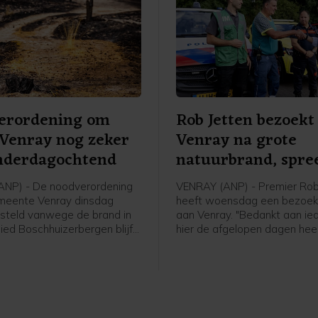
erordening om
Rob Jetten bezoekt
Venray nog zeker
Venray na grote
onderdagochtend
natuurbrand, spre
dank uit
ANP) - De noodverordening
VENRAY (ANP) - Premier Rob
meente Venray dinsdag
heeft woensdag een bezoek
esteld vanwege de brand in
aan Venray. "Bedankt aan ie
ied Boschhuizerbergen blijft
hier de afgelopen dagen hee
 donderdag 10.00 uur van
heeft staan zwoegen en werk
at laat een woordvoerder van
hij.
-Limburgse gemeente