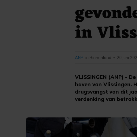
gevonde
in Vlis
ANP
in Binnenland
20 juni 20
•
VLISSINGEN (ANP) - De 
haven van Vlissingen. 
drugsvangst van dit ja
verdenking van betrokk