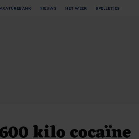
ACATUREBANK
NIEUWS
HET WEER
SPELLETJES
00 kilo cocaïne