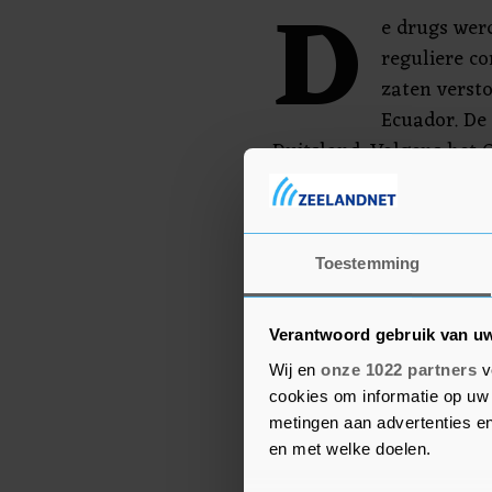
D
e drugs wer
reguliere c
zaten verst
Ecuador. De
Duitsland. Volgens het 
drugs ruim 270 miljoen 
De drugs zijn afgevoerd
verdachte wordt doorzoc
Toestemming
Verantwoord gebruik van u
Wij en
onze 1022 partners
v
cookies om informatie op uw 
metingen aan advertenties en
en met welke doelen.