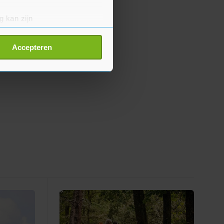
g kan zijn
erprinting)
t
detailgedeelte
in. U kunt uw
Accepteren
p onze cookiepagina kun je