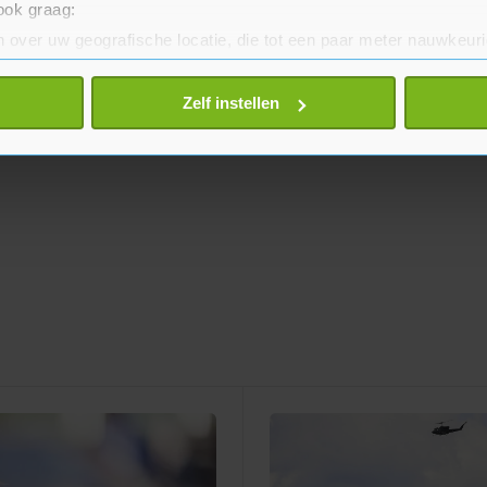
 ook graag:
 over uw geografische locatie, die tot een paar meter nauwkeuri
eren door het actief te scannen op specifieke eigenschappen (fing
onlijke gegevens worden verwerkt en stel uw voorkeuren in he
Zelf instellen
jzigen of intrekken in de Cookieverklaring.
te beter en wordt jouw bezoek makkelijker en persoonlijker. O
je gemaakte keuze altijd wijzigen of intrekken.