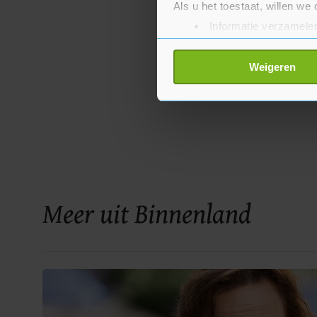
Als u het toestaat, willen we
Informatie verzamelen
Uw apparaat identific
Lees meer over hoe uw perso
Weigeren
toestemming op elk moment wi
Met cookies werkt onze websi
ons cookiebeleid bekijken en 
Meer uit Binnenland