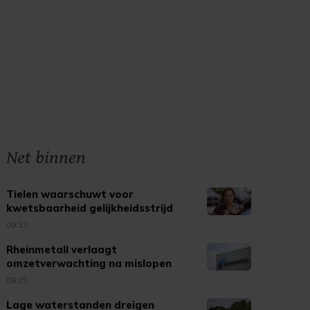
Net binnen
Tielen waarschuwt voor
kwetsbaarheid gelijkheidsstrijd
09:33
Rheinmetall verlaagt
omzetverwachting na mislopen
bouw fregatten
09:25
Lage waterstanden dreigen