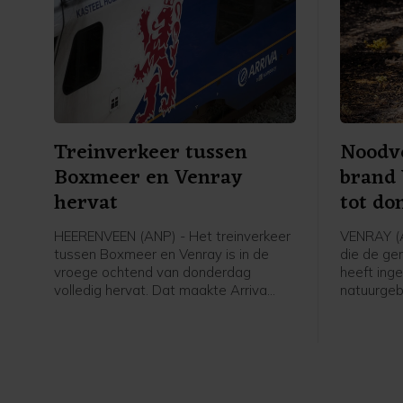
Treinverkeer tussen
Noodv
Boxmeer en Venray
brand 
hervat
tot d
HEERENVEEN (ANP) - Het treinverkeer
VENRAY (
tussen Boxmeer en Venray is in de
die de ge
vroege ochtend van donderdag
heeft ing
volledig hervat. Dat maakte Arriva
natuurgeb
bekend.
tot zeker
kracht. D
de Noord
weten.