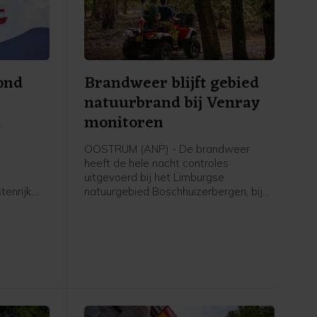
ond
Brandweer blijft gebied
natuurbrand bij Venray
n
monitoren
OOSTRUM (ANP) - De brandweer
heeft de hele nacht controles
uitgevoerd bij het Limburgse
tenrijk.
natuurgebied Boschhuizerbergen, bij
aar
Oostrum en Venray. Dat meldt de
t de
veiligheidsregio. In het gebied brak
ag.
deze week een grote natuurbrand uit.
Op woensdagmiddag werd gemeld
dat de brand onder controle was.