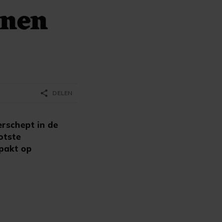
anen
share
DELEN
rschept in de
otste
epakt op