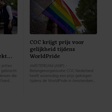
COC krijgt prijs voor
gelijkheid tijdens
ekt
WorldPride
 Jetten
AMSTERDAM (ANP) -
 gebracht
Belangenorganisatie COC Nederland
dereen die
heeft woensdag een prijs gekregen
l hard
tijdens de WorldPride in Amsterdam,
en", zei
een internationaal evenement voor
lhbtqia'ers. COC ontving een
International Pride Award, als
"voorvechter van gelijkheid" voor
queer personen. De award wordt
toegekend door VN-organisatie UNDP