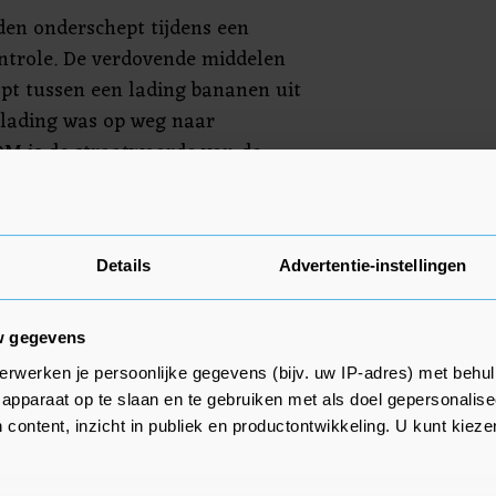
den onderschept tijdens een
ontrole. De verdovende middelen
opt tussen een lading bananen uit
 lading was op weg naar
OM is de straatwaarde van de
euro.
 en vernietigd. De woning van de
ht.
Details
Advertentie-instellingen
w gegevens
erwerken je persoonlijke gegevens (bijv. uw IP-adres) met behul
apparaat op te slaan en te gebruiken met als doel gepersonalise
 content, inzicht in publiek en productontwikkeling. U kunt kiez