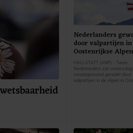
Nederlanders gew
door valpartijen in
Oostenrijkse Alpe
HALLSTATT (ANP) - Twee
Nederlanders zijn woensdag
zwaargewond geraakt door
valpartijen in de Alpen in Oos
kwetsbaarheid
Met helikopters werden ze n
ziekenhuizen gebracht, meld
Oostenrijkse politie donderd