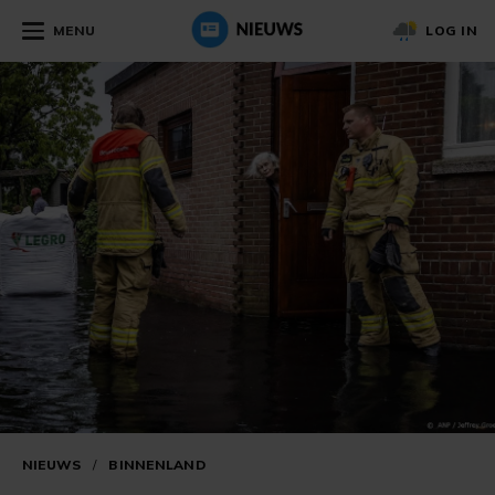
MENU
LOG IN
NIEUWS
/
BINNENLAND