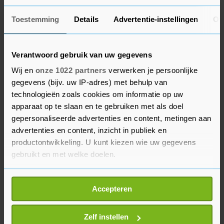
bonden niets in, ook omdat nog geen zicht is op
Toestemming
Details
Advertentie-instellingen
Ov
het totaalpakket aan maatregelen om de kosten
omlaag te krijgen.
Verantwoord gebruik van uw gegevens
Zusterbedrijf Air France bevestigde begin deze
Wij en
onze 1022 partners
verwerken je persoonlijke
maand al ruim 7600 banen te moeten schrappen
gegevens (bijv. uw IP-adres) met behulp van
om de coronacrisis te doorstaan. De Franse tak
technologieën zoals cookies om informatie op uw
van luchtvaartcombinatie Air France-KLM snijdt
apparaat op te slaan en te gebruiken met als doel
gepersonaliseerde advertenties en content, metingen aan
daarbij vooral hard in het personeelsbestand van
advertenties en content, inzicht in publiek en
HOP! Bij die regionale vliegmaatschappij, die
productontwikkeling. U kunt kiezen wie uw gegevens
vooral korte vluchten in Frankrijk zelf aanbiedt,
gebruikt en met welke doelen.
wordt het personeelsbestand bijna gehalveerd.
Hier verdwijnen 1020 van de 2420 banen. Bij Air
Als u het toestaat, willen we ook graag:
Accepteren
France moeten de komende tweeënhalf jaar 6560
Informatie verzamelen over uw geografische
van de in totaal 41.000 banen verdwijnen.
locatie, die tot een paar meter nauwkeurig kan zijn
Uw apparaat identificeren door het actief te
Zelf instellen