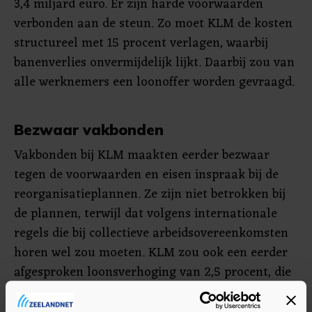
3,4 miljard euro. Er zijn harde voorwaarden
verbonden aan de steun. Zo moet KLM de kosten
structureel met 15 procent verlagen, waarbij
banenverlies onvermijdelijk lijkt. Daarbij zou van
alle werknemers een loonoffer worden gevraagd.
Bezwaar vakbonden
Vakbonden bij KLM maakten eerder bezwaar
tegen de voorwaarden en eisen inspraak bij de
reorganisatieplannen. Ze zijn niet betrokken bij
de plannen, terwijl dat volgens internationale
regels die bij collectieve arbeidsovereenkomsten
horen wel zou moeten. KLM zou ook een eerder
afgesproken loonsverhoging van 2,5 procent, die
per 1 augustus zou worden doorgevoerd, tot
nader order willen uitstellen. Hier zien de