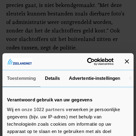
precies gaat, is niet bekendgemaakt. "Met deze
sleutels kunnen bestanden zoals dierbare foto’s
of administratie weer ontgrendeld worden,
zonder dat het de slachtoffers geld kost." Ook
voor slachtoffers uit het buitenland zitten er
codes tussen, zegt de politie.
Er werd voor de actie onder meer samengewerkt
met Europol en de Franse politie. De Nederlandse
Toestemming
Details
Advertentie-instellingen
Ov
politie kreeg een tip over deze manier om de
sleutels in handen te krijgen van
cybersecuritybedrijf Responders.NU. Op de site
Verantwoord gebruik van uw gegevens
van het bedrijf kunnen slachtoffers van
Wij en
onze 1022 partners
verwerken je persoonlijke
ransomware kijken of hun code er ook tussen
gegevens (bijv. uw IP-adres) met behulp van
staat.
technologieën zoals cookies om informatie op uw
apparaat op te slaan en te gebruiken met als doel