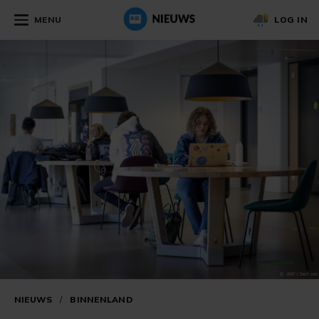
MENU
LOG IN
NIEUWS
/
BINNENLAND