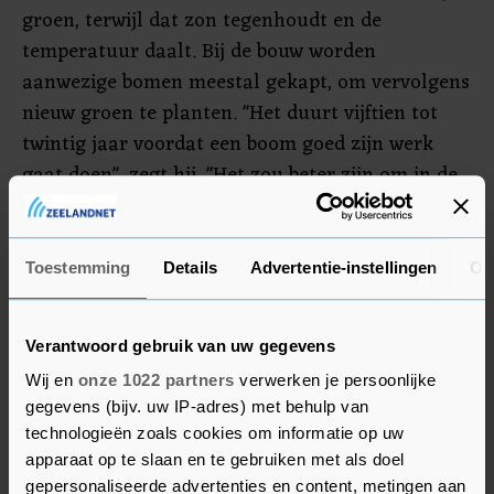
groen, terwijl dat zon tegenhoudt en de
temperatuur daalt. Bij de bouw worden
aanwezige bomen meestal gekapt, om vervolgens
nieuw groen te planten. "Het duurt vijftien tot
twintig jaar voordat een boom goed zijn werk
gaat doen", zegt hij. "Het zou beter zijn om in de
bouwplannen rekening te houden met het
bestaande groen. Bij de oplevering hebben
bewoners daar direct profijt van." Dat dit nu nog
Toestemming
Details
Advertentie-instellingen
Ov
amper gebeurt, komt omdat het ingewikkelder is:
de stedenbouwer en architect moeten om de
Verantwoord gebruik van uw gegevens
bomen heen tekenen en de aannemer moet
Wij en
onze 1022 partners
verwerken je persoonlijke
maatregelen nemen om het groen tijdens de
gegevens (bijv. uw IP-adres) met behulp van
bouw te beschermen.
technologieën zoals cookies om informatie op uw
apparaat op te slaan en te gebruiken met als doel
Momenteel worden woningen gebouwd op basis
gepersonaliseerde advertenties en content, metingen aan