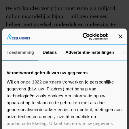
De VN konden vorig jaar met ruim 2,2 miljard
dollar maandelijks bijna 11 miljoen mensen
helpen met voedsel, onderdak en onderwijs. Er
was toen ook een wapenstilstand van april tot
oktober, die nu nog grotendeels standhoudt. Deze
vooruitgang kan snel veranderen als het geld
Toestemming
Details
Advertentie-instellingen
Ov
opraakt, waarschuwen de VN. Daarom zijn ook
"grootschalige en duurzame" investeringen nodig
voor de wederopbouw en het herstel van Jemen.
Verantwoord gebruik van uw gegevens
Wij en
onze 1022 partners
verwerken je persoonlijke
gegevens (bijv. uw IP-adres) met behulp van
technologieën zoals cookies om informatie op uw
apparaat op te slaan en te gebruiken met als doel
gepersonaliseerde advertenties en content, metingen aan
advertenties en content, inzicht in publiek en
productontwikkeling. U kunt kiezen wie uw gegevens