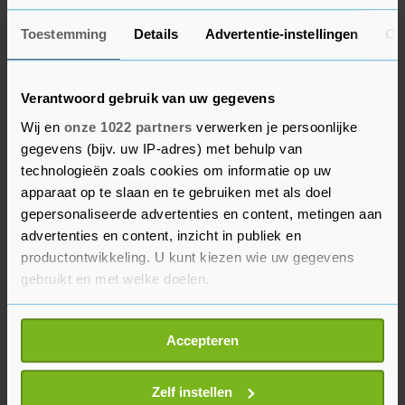
lessen hebben getrokken en niet voorbereid
Toestemming
Details
Advertentie-instellingen
Ov
waren."
GGD GHOR Nederland heeft vorig jaar meerdere
Verantwoord gebruik van uw gegevens
keren gevraagd om extra geld. "Tot op de dag
Wij en
onze 1022 partners
verwerken je persoonlijke
van vandaag is er eigenlijk zelfs bezuinigd. We
gegevens (bijv. uw IP-adres) met behulp van
hadden moeite om op te schalen. We kunnen het
technologieën zoals cookies om informatie op uw
ons niet permitteren afhankelijk te zijn van het
apparaat op te slaan en te gebruiken met als doel
gepersonaliseerde advertenties en content, metingen aan
improvisatievermogen van individuele GGD'en",
advertenties en content, inzicht in publiek en
aldus Rouvoet. In het regeerakkoord van de
productontwikkeling. U kunt kiezen wie uw gegevens
nieuwe coalitie ziet hij wel wat plannen, "maar
gebruikt en met welke doelen.
het gaat om te weinig geld en daar moet
bovendien te veel van betaald worden. Als je het
Als u het toestaat, willen we ook graag:
Accepteren
allemaal uit hetzelfde kleine potje moet halen,
Informatie verzamelen over uw geografische
weet je zeker dat je tekortschiet."
locatie, die tot een paar meter nauwkeurig kan zijn
Uw apparaat identificeren door het actief te
Zelf instellen