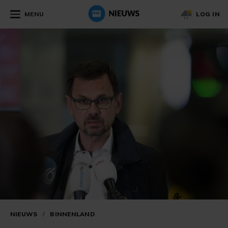
MENU
LOG IN
NIEUWS
/
BINNENLAND