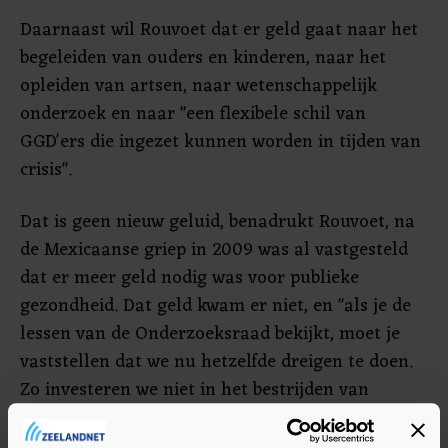
Daarnaast wil Rouvoet dat er geld gaat naar het
begeleiden van ouders en kinderen, naar het
opleiden van artsen, naar wetenschappelijk
onderzoek en naar "een flexibele schil van
GGD'ers die ingezet kunnen worden in tijden van
crisis".
Dat is geen nieuw geluid, benadrukt Rouvoet, na
de Mexicaanse griep in 2009 was al vastgesteld
dat er meer geld nodig was voor publieke
gezondheid. Dat geld kwam er niet, en "als je de
lessen van de Onderzoeksraad bekijkt, moet je
vaststellen dat we nu hetzelfde dreigen te doen.
Zo investeren we niet in het bestrijden van
infectieziekten, waardoor we bij een volgende
pandemie weer moeten constateren dat we geen