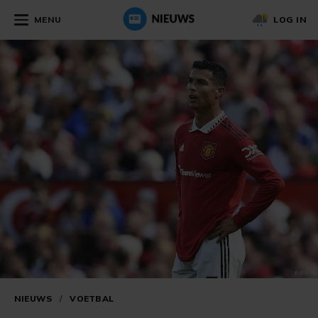
MENU
LOG IN
NIEUWS
/
VOETBAL