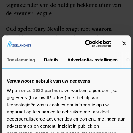
tegenstander van de huidige hekkensluiter van
de Premier League.
Oud-speler Gary Neville snapt niet waarom
Ronaldo pas over enkele weken naar buiten
treedt. "Waarom moet de beste United-speler ooit
twee weken wachten tot hij zijn fans de waarheid
Toestemming
Details
Advertentie-instellingen
Ov
vertelt?", reageerde hij. "Sta nu op en spreek. De
club verkeert in een grote crisis en heeft leiders
nodig. Hij is de enige die de situatie kan
Verantwoord gebruik van uw gegevens
aanpakken."
Wij en
onze 1022 partners
verwerken je persoonlijke
gegevens (bijv. uw IP-adres) met behulp van
technologieën zoals cookies om informatie op uw
apparaat op te slaan en te gebruiken met als doel
gepersonaliseerde advertenties en content, metingen aan
advertenties en content, inzicht in publiek en