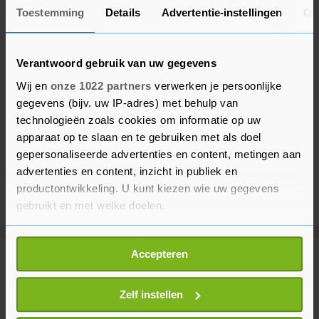
Toestemming
Details
Advertentie-instellingen
Ov
Verantwoord gebruik van uw gegevens
Wij en
onze 1022 partners
verwerken je persoonlijke
gegevens (bijv. uw IP-adres) met behulp van
technologieën zoals cookies om informatie op uw
apparaat op te slaan en te gebruiken met als doel
gepersonaliseerde advertenties en content, metingen aan
advertenties en content, inzicht in publiek en
productontwikkeling. U kunt kiezen wie uw gegevens
gebruikt en met welke doelen.
Als u het toestaat, willen we ook graag:
Accepteren
Informatie verzamelen over uw geografische
Meer uit Voetbal
locatie, die tot een paar meter nauwkeurig kan zijn
Uw apparaat identificeren door het actief te
Zelf instellen
scannen op specifieke eigenschappen (fingerprinting)
Bosz zag 'slecht' PSV in