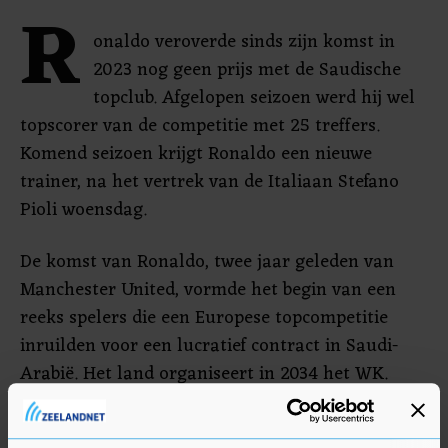
R
onaldo veroverde sinds zijn komst in
2023 nog geen prijs met de Saudische
topclub. Afgelopen seizoen werd hij wel
topscorer van de competitie met 25 treffers.
Komend seizoen krijgt Ronaldo een nieuwe
trainer, na het vertrek van de Italiaan Stefano
Pioli woensdag.
De komst van Ronaldo, twee jaar geleden van
Manchester United, vormde het begin van een
reeks spelers die een Europese topcompetitie
inruilden voor een lucratief contract in Saudi-
Arabië. Het land organiseert in 2034 het WK.