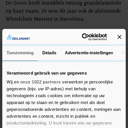
De Groot heeft inmiddels twintig grandslamtitels
op haar naam. Ze won dit jaar ook de afsluitende
Wheelchair Masters in Barcelona.
Joël de Jong werd gekozen tot Parasportman van
het Jaar. De 21-jarige atleet won op de WK para-
atletiek in Parijs het goud op de 100 meter in een
Toestemming
Details
Advertentie-instellingen
Ov
kampioenschaprecord van 12,09. De Fries voegde
er een bronzen medaille aan toe bij het
verspringen met een afstand van 6,92 meter.
Verantwoord gebruik van uw gegevens
Wij en
onze 1022 partners
verwerken je persoonlijke
gegevens (bijv. uw IP-adres) met behulp van
technologieën zoals cookies om informatie op uw
apparaat op te slaan en te gebruiken met als doel
gepersonaliseerde advertenties en content, metingen aan
advertenties en content, inzicht in publiek en
productontwikkeling. U kunt kiezen wie uw gegevens