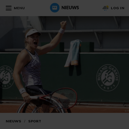
MENU
LOG IN
NIEUWS
/
SPORT