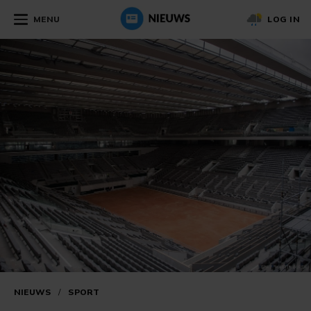
MENU
LOG IN
NIEUWS
/
SPORT