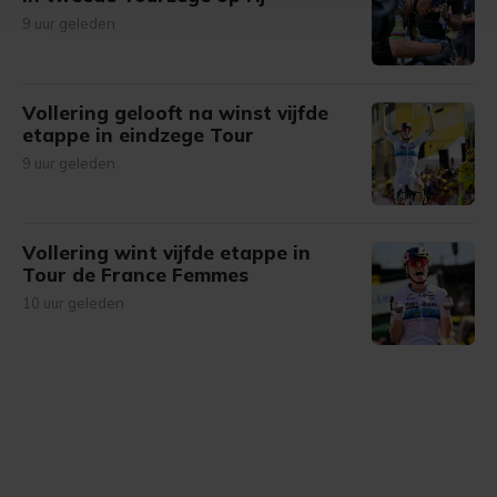
Met cookies werkt onze website beter en wordt jouw
9 uur geleden
bezoek makkelijker en persoonlijker. Op
onze cookiepagina kun je ons cookiebeleid bekijken en je
gemaakte keuze altijd wijzigen of intrekken.
Vollering gelooft na winst vijfde
etappe in eindzege Tour
9 uur geleden
Vollering wint vijfde etappe in
Tour de France Femmes
10 uur geleden