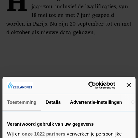
H
jaar zou, inclusief de kwalificaties, van
18 mei tot en met 7 juni gespeeld
worden in Parijs. Nu zijn 20 september tot en met
4 oktober als nieuwe data gekozen.
Toestemming
Details
Advertentie-instellingen
Ov
Verantwoord gebruik van uw gegevens
Wij en
onze 1022 partners
verwerken je persoonlijke