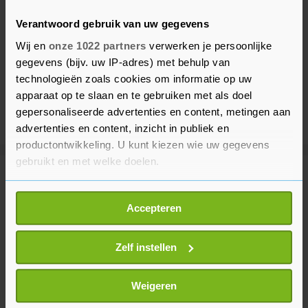
Verantwoord gebruik van uw gegevens
Wij en
onze 1022 partners
verwerken je persoonlijke
gegevens (bijv. uw IP-adres) met behulp van
technologieën zoals cookies om informatie op uw
apparaat op te slaan en te gebruiken met als doel
gepersonaliseerde advertenties en content, metingen aan
advertenties en content, inzicht in publiek en
productontwikkeling. U kunt kiezen wie uw gegevens
gebruikt en met welke doelen.
Meer uit Voetbal
Als u het toestaat, willen we ook graag:
Accepteren
Informatie verzamelen over uw geografische
FIFA veroordeelt pogingen
locatie, die tot een paar meter nauwkeurig kan zijn
Infantino te 'ondermijnen'
Uw apparaat identificeren door het actief te
Zelf instellen
1 uur geleden
scannen op specifieke eigenschappen (fingerprinting)
Lees meer over hoe uw persoonlijke gegevens worden
Weigeren
verwerkt en stel uw voorkeuren in het
detailgedeelte
in.