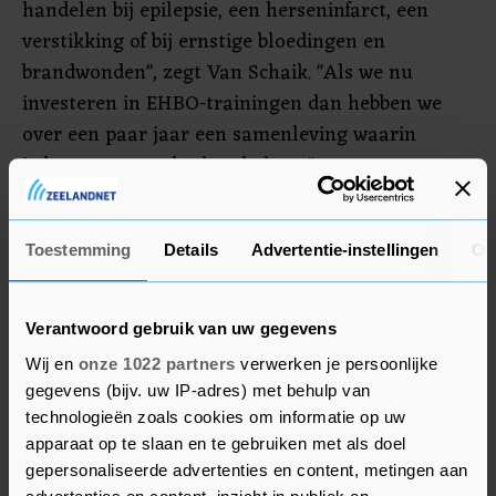
handelen bij epilepsie, een herseninfarct, een
verstikking of bij ernstige bloedingen en
brandwonden", zegt Van Schaik. "Als we nu
investeren in EHBO-trainingen dan hebben we
over een paar jaar een samenleving waarin
iedereen een ander kan helpen."
Achter het burgerinitiatief zitten naast het Rode
Kruis ook Radio 10-dj Rob van Someren en Schok
Toestemming
Details
Advertentie-instellingen
Ov
& Pomp, een organisatie van artsen werkzaam
(geweest) op de Spoedeisende Hulp. Van Someren
Verantwoord gebruik van uw gegevens
is naast dj ook werkzaam als politieagent in
Wij en
onze 1022 partners
verwerken je persoonlijke
Amsterdam.
gegevens (bijv. uw IP-adres) met behulp van
technologieën zoals cookies om informatie op uw
apparaat op te slaan en te gebruiken met als doel
gepersonaliseerde advertenties en content, metingen aan