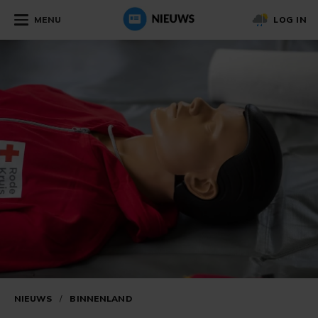
MENU
LOG IN
NIEUWS
/
BINNENLAND