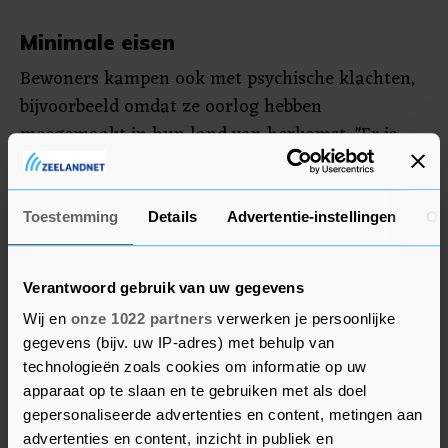
Minimale eisen
Bewoners kampen ook met psychische klachten,
bijvoorbeeld omdat ze oorlog hebben
meegemaakt in hun land van herkomst. "Er is
overdag weinig te doen. Mensen mogen niet
werken of zelfs vrijwilligerswerk doen, veel
kinderen gaan niet naar school. Daar komt de
Toestemming
Details
Advertentie-instellingen
Ov
onzekerheid over de asielprocedure nog
bovenop", sommen de onderzoekers op. "Opgeteld
Verantwoord gebruik van uw gegevens
leidt dit tot serieuze gezondheidsrisico’s voor de
Wij en
onze 1022 partners
verwerken je persoonlijke
bewoners van crisisnoodopvanglocaties."
gegevens (bijv. uw IP-adres) met behulp van
technologieën zoals cookies om informatie op uw
Niet alleen wordt geconcludeerd dat de huidige
apparaat op te slaan en te gebruiken met als doel
manier van crisisnoodopvang ziekmakend is voor
gepersonaliseerde advertenties en content, metingen aan
de bewoners, ook is het "belastend voor
advertenties en content, inzicht in publiek en