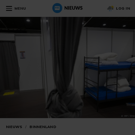
MENU
LOG IN
NIEUWS
/
BINNENLAND