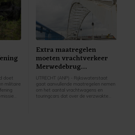
Extra maatregelen
fening
moeten vrachtverkeer
Merwedebrug
terugdringen
d doet
UTRECHT (ANP) - Rijkswaterstaat
 militaire
gaat aanvullende maatregelen nemen
fening
om het aantal vrachtwagens en
-missie
touringcars dat over de verzwakte
er te
Merwedebrug rijdt terug te dringen. Er
d om de
worden borden geplaatst bij
a over het
grensovergangen, boven en langs de
ggen.
weg en bij op- en afritten. Welke tekst
er op die borden komt te staan is nog
niet duidelijk, zegt een woordvoerder.