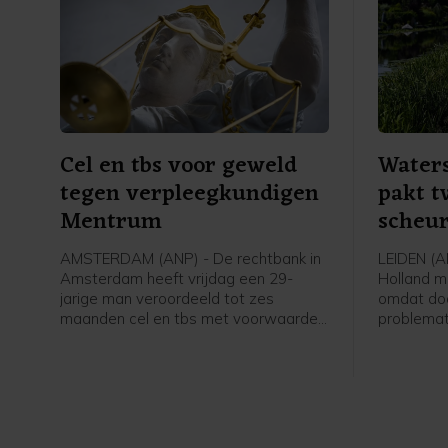
Cel en tbs voor geweld
Waters
tegen verpleegkundigen
pakt t
Mentrum
scheu
AMSTERDAM (ANP) - De rechtbank in
LEIDEN (AN
Amsterdam heeft vrijdag een 29-
Holland m
jarige man veroordeeld tot zes
omdat do
maanden cel en tbs met voorwaarden
problemat
voor onder meer een geweldsincident
ontstaan.
in zorginstelling Mentrum in oktober
De Does b
vorig jaar, waarvan twee vrouwelijke
bij Reeuwi
verpleegkundigen het slachtoffer
werden.