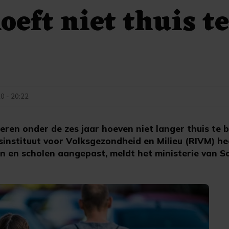
oeft niet thuis t
20 - 20:22
en onder de zes jaar hoeven niet langer thuis te bl
ksinstituut voor Volksgezondheid en Milieu (RIVM) hee
n en scholen aangepast, meldt het ministerie van S