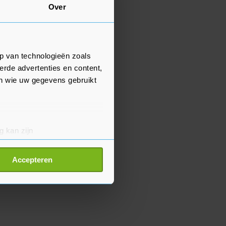
Over
p van technologieën zoals
erde advertenties en content,
en wie uw gegevens gebruikt
g kan zijn
erprinting)
t
detailgedeelte
in. U kunt uw
Accepteren
p onze cookiepagina kun je