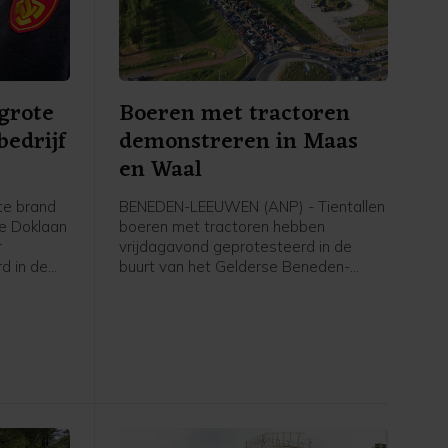
 grote
Boeren met tractoren
bedrijf
demonstreren in Maas
en Waal
te brand
BENEDEN-LEEUWEN (ANP) - Tientallen
de Doklaan
boeren met tractoren hebben
r
vrijdagavond geprotesteerd in de
rd in de
buurt van het Gelderse Beneden-
nnel is
Leeuwen (gemeente West Maas en
 dicht in
Waal). De politie was aanwezig en
en rond de
faciliteerde de demonstratie, liet een
orlijk
woordvoerder weten.
ever.