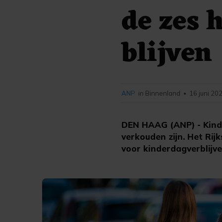
de zes h
blijven
ANP
in Binnenland
16 juni 20
•
DEN HAAG (ANP) - Kinder
verkouden zijn. Het Rij
voor kinderdagverblijve