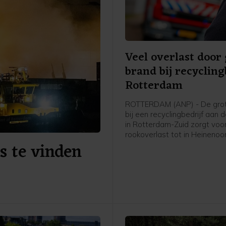
Veel overlast door
brand bij recycling
Rotterdam
ROTTERDAM (ANP) - De gro
bij een recyclingbedrijf aan 
in Rotterdam-Zuid zorgt voo
rookoverlast tot in Heinenoo
s te vinden
Hoeksche Waard. De Maastu
vanwege de rookontwikkeling
beide richtingen. Op de weg
brand staat het verkeer beho
vast, ziet een ANP-verslagg