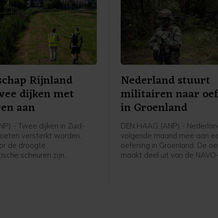
chap Rijnland
Nederland stuurt
wee dijken met
militairen naar oe
ren aan
in Groenland
P) - Twee dijken in Zuid-
DEN HAAG (ANP) - Nederlan
oeten versterkt worden,
volgende maand mee aan een
or de droogte
oefening in Groenland. De oe
ische scheuren zijn
maakt deel uit van de NAVO
 Het gaat om een kade langs
om het Noordpoolgebied bet
ij Hoogmade en om een dijk
verdedigen. Die is opgetuig
jk.
ruzie tussen de VS en Europ
strategische gebied bij te le