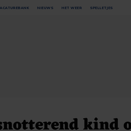
ACATUREBANK
NIEUWS
HET WEER
SPELLETJES
notterend kind 