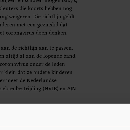
blijven en scholen mogen baby's,
kleuters die koorts hebben nog
ng weigeren. Die richtlijn geldt
nderen met een gezinslid dat
het coronavirus doen denken.
aan de richtlijn aan te passen.
n altijd al aan de lopende band.
coronavirus onder de leden
r klein dat ze andere kinderen
der meer de Nederlandse
ziektenbestrijding (NVIB) en AJN
ngepaste richtlijn kinderen, en
s, minder vaak onnodig moeten
 kan de soepeler omgang met