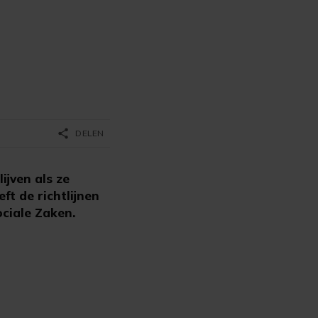
e
share
DELEN
ijven als ze
ft de richtlijnen
ociale Zaken.