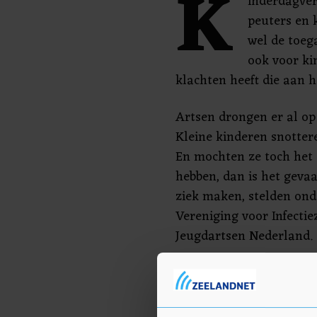
K
inderdagver
peuters en 
wel de toega
ook voor ki
klachten heeft die aan 
Artsen drongen er al op 
Kleine kinderen snottere
En mochten ze toch het 
hebben, dan is het gevaa
ziek maken, stelden on
Vereniging voor Infectie
Jeugdartsen Nederland.
Ze hopen dat door de aa
daarmee ook hun ouder
thuisblijven. Bovendien