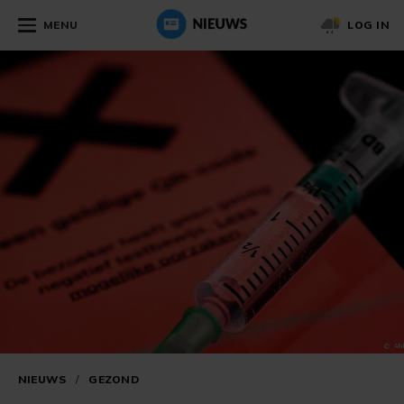
MENU
LOG IN
NIEUWS
/
GEZOND