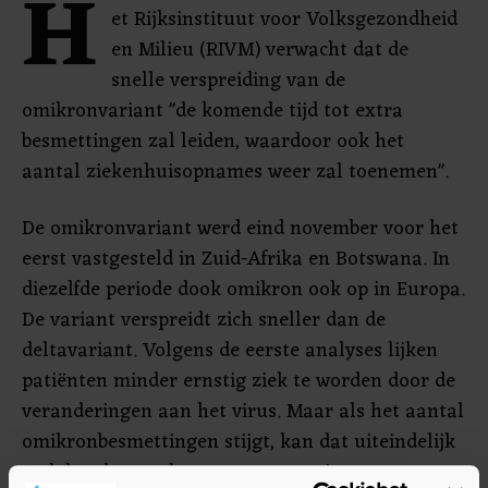
H
et Rijksinstituut voor Volksgezondheid
en Milieu (RIVM) verwacht dat de
snelle verspreiding van de
omikronvariant "de komende tijd tot extra
besmettingen zal leiden, waardoor ook het
aantal ziekenhuisopnames weer zal toenemen".
De omikronvariant werd eind november voor het
eerst vastgesteld in Zuid-Afrika en Botswana. In
diezelfde periode dook omikron ook op in Europa.
De variant verspreidt zich sneller dan de
deltavariant. Volgens de eerste analyses lijken
patiënten minder ernstig ziek te worden door de
veranderingen aan het virus. Maar als het aantal
omikronbesmettingen stijgt, kan dat uiteindelijk
toch betekenen dat meer mensen in een