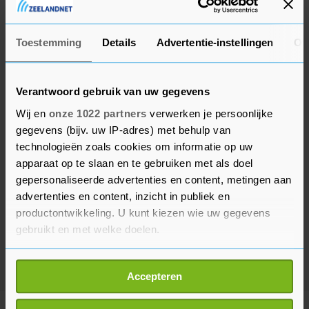
ziekenhuis belanden.
Toestemming
Details
Advertentie-instellingen
Ov
Verantwoord gebruik van uw gegevens
Wij en
onze 1022 partners
verwerken je persoonlijke
gegevens (bijv. uw IP-adres) met behulp van
technologieën zoals cookies om informatie op uw
apparaat op te slaan en te gebruiken met als doel
gepersonaliseerde advertenties en content, metingen aan
advertenties en content, inzicht in publiek en
productontwikkeling. U kunt kiezen wie uw gegevens
gebruikt en met welke doelen.
Als u het toestaat, willen we ook graag:
Accepteren
Informatie verzamelen over uw geografische
locatie, die tot een paar meter nauwkeurig kan zijn