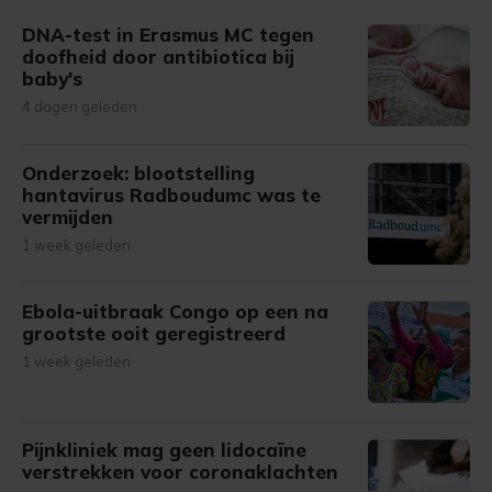
gemaakte keuze altijd wijzigen of intrekken.
DNA-test in Erasmus MC tegen
doofheid door antibiotica bij
baby's
4 dagen geleden
Onderzoek: blootstelling
hantavirus Radboudumc was te
vermijden
1 week geleden
Ebola-uitbraak Congo op een na
grootste ooit geregistreerd
1 week geleden
Pijnkliniek mag geen lidocaïne
verstrekken voor coronaklachten