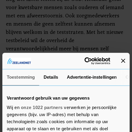
voor kwetsbare mensen zoals ouderen of iemand
met een afweerstoornis. Ook zorgmedewerkers
en mensen die geen zelftest kunnen afnemen
blijven welkom in de teststraten. Met het nieuwe
testbeleid wil de overheid de
verantwoordelijkheid meer bij mensen zelf
neerleggen.
Vanwege de nieuwe regels laat onder meer GGD
Toestemming
Details
Advertentie-instellingen
Ov
Hollands Midden weten dat vanaf maandag een
aantal testlocaties sluiten. Vanaf vrijdag zullen
ook een aantal locaties van GGD Fryslân dicht
Verantwoord gebruik van uw gegevens
gaan. GGD Drenthe heeft de openingstijden
Wij en
onze 1022 partners
verwerken je persoonlijke
aangepast van de teststraten. Bij de GGD
gegevens (bijv. uw IP-adres) met behulp van
Kennemerland blijven alle locaties open.
technologieën zoals cookies om informatie op uw
apparaat op te slaan en te gebruiken met als doel