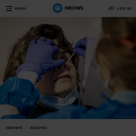
MENU
LOG IN
NIEUWS
/
GEZOND