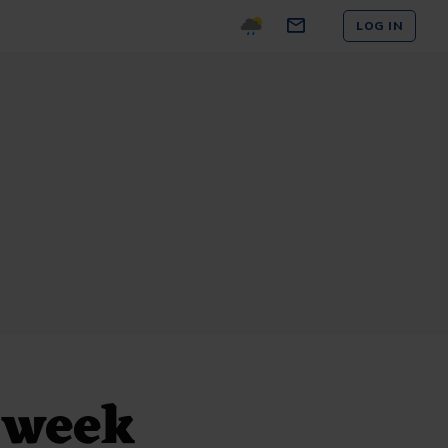
LOG IN
 week