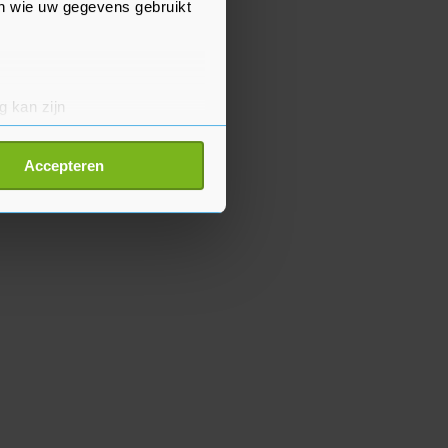
en wie uw gegevens gebruikt
g kan zijn
erprinting)
t
detailgedeelte
in. U kunt uw
Accepteren
p onze cookiepagina kun je