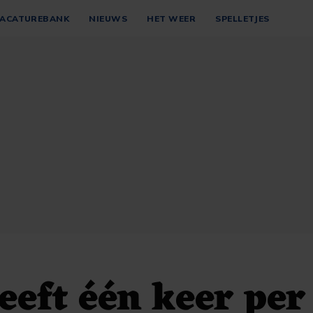
ACATUREBANK
NIEUWS
HET WEER
SPELLETJES
eft één keer per