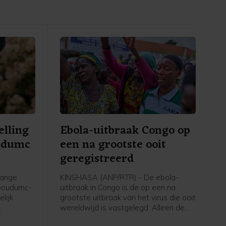
elling
Ebola-uitbraak Congo op
udumc
een na grootste ooit
geregistreerd
lange
KINSHASA (ANP/RTR) - De ebola-
dboudumc-
uitbraak in Congo is de op een na
lijk
grootste uitbraak van het virus die ooit
wereldwijd is vastgelegd. Alleen de
. Dat
epidemie van 2014-2016 in West-