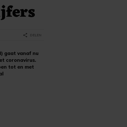
jfers
share
DELEN
M) gaat vanaf nu
t coronavirus.
ben tot en met
al