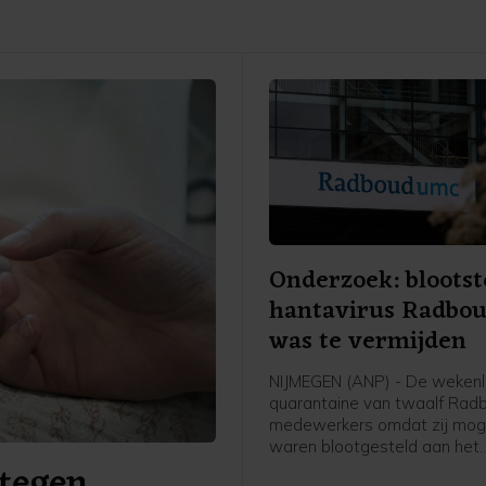
Onderzoek: blootst
hantavirus Radbo
was te vermijden
NIJMEGEN (ANP) - De weken
quarantaine van twaalf Ra
medewerkers omdat zij moge
waren blootgesteld aan het
tegen
hantavirus, was vermijdbaar