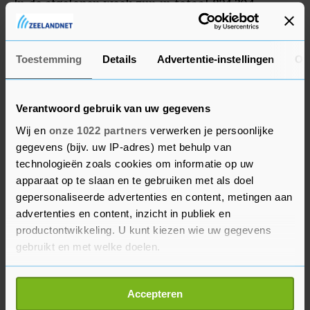
In de afgelopen week zijn in totaal 824.304
positieve tests binnengekomen bij het RIVM,
inclusief de vertraagde meldingen.
Toestemming
Details
Advertentie-instellingen
Ov
Verantwoord gebruik van uw gegevens
Wij en
onze 1022 partners
verwerken je persoonlijke
gegevens (bijv. uw IP-adres) met behulp van
technologieën zoals cookies om informatie op uw
apparaat op te slaan en te gebruiken met als doel
gepersonaliseerde advertenties en content, metingen aan
advertenties en content, inzicht in publiek en
productontwikkeling. U kunt kiezen wie uw gegevens
gebruikt en met welke doelen.
Als u het toestaat, willen we ook graag:
Accepteren
Informatie verzamelen over uw geografische