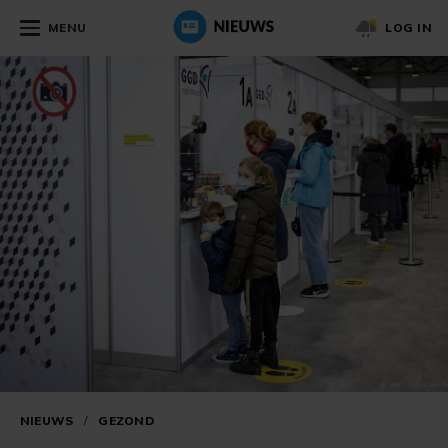
MENU
LOG IN
NIEUWS
/
GEZOND