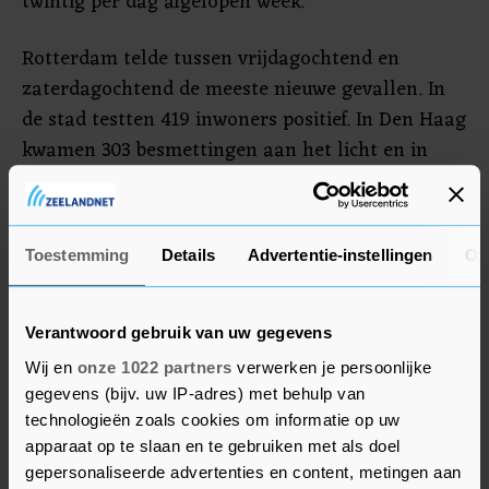
twintig per dag afgelopen week.
Rotterdam telde tussen vrijdagochtend en
zaterdagochtend de meeste nieuwe gevallen. In
de stad testten 419 inwoners positief. In Den Haag
kwamen 303 besmettingen aan het licht en in
Amsterdam werden 279 coronagevallen
vastgesteld. Daarna volgen Utrecht (183) en
Tilburg (124).
Toestemming
Details
Advertentie-instellingen
Ov
Sinds het begin van de uitbraak zijn bijna 1,4
miljoen Nederlanders positief getest. Van bijna
Verantwoord gebruik van uw gegevens
17.000 mensen is zeker dat ze aan het virus zijn
Wij en
onze 1022 partners
verwerken je persoonlijke
overleden.
gegevens (bijv. uw IP-adres) met behulp van
technologieën zoals cookies om informatie op uw
apparaat op te slaan en te gebruiken met als doel
gepersonaliseerde advertenties en content, metingen aan