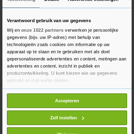
Verantwoord gebruik van uw gegevens
Wij en
onze 1022 partners
verwerken je persoonlijke
gegevens (bijv. uw IP-adres) met behulp van
technologieën zoals cookies om informatie op uw
apparaat op te slaan en te gebruiken met als doel
gepersonaliseerde advertenties en content, metingen aan
advertenties en content, inzicht in publiek en
productontwikkeling. U kunt kiezen wie uw gegevens
gebruikt en met welke doelen.
Als u het toestaat, willen we ook graag:
Meer uit Sport
Accepteren
Informatie verzamelen over uw geografische
locatie, die tot een paar meter nauwkeurig kan zijn
Uw apparaat identificeren door het actief te
Zelf instellen
KNVB voert nieuwe spelregels
scannen op specifieke eigenschappen (fingerprinting)
door voor meer tempo in de
wedstrijd
Lees meer over hoe uw persoonlijke gegevens worden