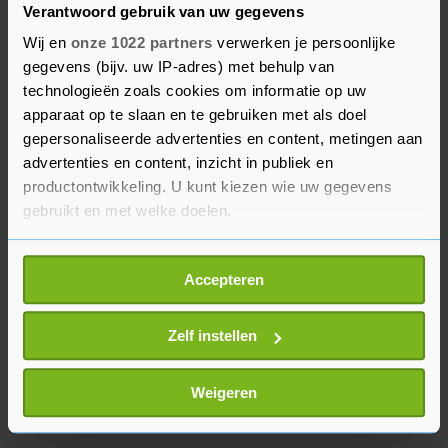
Verantwoord gebruik van uw gegevens
basis van een redelijke royaltyvergoeding per
Wij en
onze 1022 partners
verwerken je persoonlijke
verkocht product, maar vanwege het
gegevens (bijv. uw IP-adres) met behulp van
faillissement kan deze procedure niet
technologieën zoals cookies om informatie op uw
plaatsvinden. De curator heeft tot nu toe geen
apparaat op te slaan en te gebruiken met als doel
uitspraak willen doen over de verkoopcijfers van
gepersonaliseerde advertenties en content, metingen aan
The Body Shop. We hebben vermeld dat dit
advertenties en content, inzicht in publiek en
bedrag, na verificatie, nog kan worden bijgesteld",
productontwikkeling. U kunt kiezen wie uw gegevens
gebruikt en met welke doelen.
zegt een woordvoerster.
Als u het toestaat, willen we ook graag:
Accepteren
Informatie verzamelen over uw geografische
locatie, die tot een paar meter nauwkeurig kan zijn
Uw apparaat identificeren door het actief te
Zelf instellen
scannen op specifieke eigenschappen (fingerprinting)
Lees meer over hoe uw persoonlijke gegevens worden
Weigeren
verwerkt en stel uw voorkeuren in het
detailgedeelte
in.
U kunt uw toestemming op elk moment wijzigen of