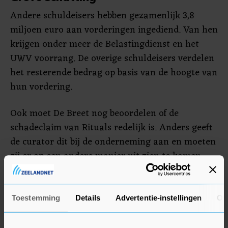
Andere schuldeisers hebben gezamenlijk 3,8
miljoen euro aan vorderingen ingediend. Van hen
krijgen onder meer de Belastingdienst en het
UWV voorrang. De overige schuldeisers verdelen
het resterende bedrag op basis van de hoogte van
hun vordering.
Ook moet De Breet nog beoordelen of de
schadeclaim van Rituals redelijk is. Anders geeft
de curator dit bij de onderneming aan en moeten
zij er op een andere manier uit zien te komen.
Rituals laat in een reactie weten dat de 20
miljoen euro een "grove schatting" is. "Normaal
Toestemming
Details
Advertentie-instellingen
Ov
gesproken stelt de rechter de schadevergoeding
vast in een aparte procedure, bijvoorbeeld op