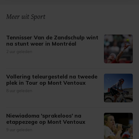
bezoek makkelijker en persoonlijker. Op
onze cookiepagina kun je ons cookiebeleid bekijken en je
gemaakte keuze altijd wijzigen of intrekken.
Meer uit Sport
Tennisser Van de Zandschulp wint
na stunt weer in Montréal
2 uur geleden
Vollering teleurgesteld na tweede
plek in Tour op Mont Ventoux
8 uur geleden
Niewiadoma 'sprakeloos' na
etappezege op Mont Ventoux
9 uur geleden