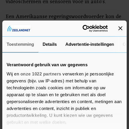
videoschermen en sensoren voor in auto’s.
Een Amerikaanse regeringswoordvoerder kon de
toestemming niet bevestigen, maar zei dat de
overheid door zal blijven gaan met het beperken
van de toegang van Huawei tot goederen en
Toestemming
Details
Advertentie-instellingen
Ov
software om de Amerikaanse veiligheid te
beschermen.
Verantwoord gebruik van uw gegevens
Wij en
onze 1022 partners
verwerken je persoonlijke
gegevens (bijv. uw IP-adres) met behulp van
technologieën zoals cookies om informatie op uw
apparaat op te slaan en te gebruiken met als doel
gepersonaliseerde advertenties en content, metingen aan
advertenties en content, inzicht in publiek en
productontwikkeling. U kunt kiezen wie uw gegevens
gebruikt en met welke doelen.