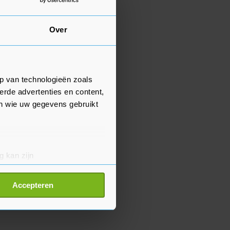
Over
p van technologieën zoals
erde advertenties en content,
en wie uw gegevens gebruikt
g kan zijn
erprinting)
t
detailgedeelte
in. U kunt uw
Accepteren
p onze cookiepagina kun je