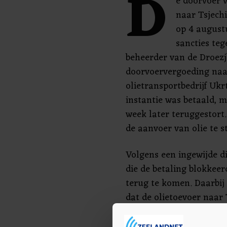
D
e doorvoer v
naar Tsjechi
op 4 august
sancties te
beheerder van de Droezj
doorvoervergoeding naa
olietransportbedrijf Uk
instantie was betaald, 
week later teruggestort
de aanvoer van olie te s
Volgens een ingewijde di
die de betaling blokkeer
terug te komen. Daarbij
dat de olietoevoer naar 
"Volgens onze informati
geblokkeerde betaling t