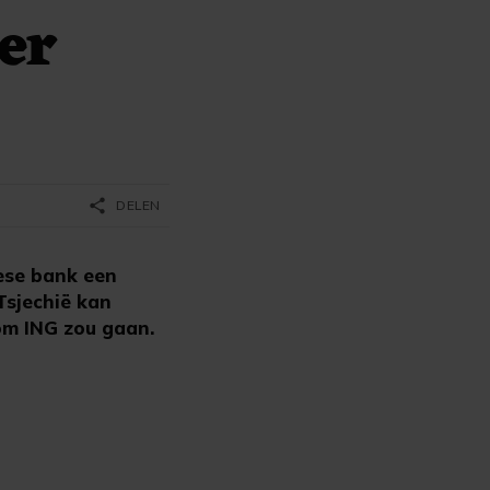
er
share
DELEN
ese bank een
Tsjechië kan
om ING zou gaan.