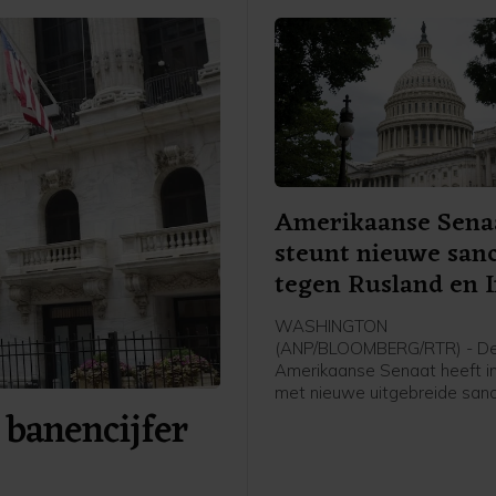
Amerikaanse Sena
steunt nieuwe sanc
tegen Rusland en 
WASHINGTON
(ANP/BLOOMBERG/RTR) - D
Amerikaanse Senaat heeft 
met nieuwe uitgebreide sanc
 banencijfer
tegen Rusland en Iran. De w
ook nog door het Huis van
Afgevaardigden worden aa
voordat die definitief in werk