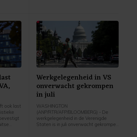
k volgende
door sterke cijfers en verwachtingen.
Verder ging de aandacht van
beleggers onder meer uit naar het
belangrijke Amerikaanse
banenrapport, dat veel zwakker uitviel
dan verwacht.
last
Werkgelegenheid in VS
EVA,
onverwacht gekrompen
in juli
t ook last
WASHINGTON
istieke
(ANP/RTR/AFP/BLOOMBERG) - De
bevestigt
werkgelegenheid in de Verenigde
itse
Staten is in juli onverwacht gekrompen
t ANP.
en het groeicijfer van juni is flink naar
beneden bijgesteld. Volgens de