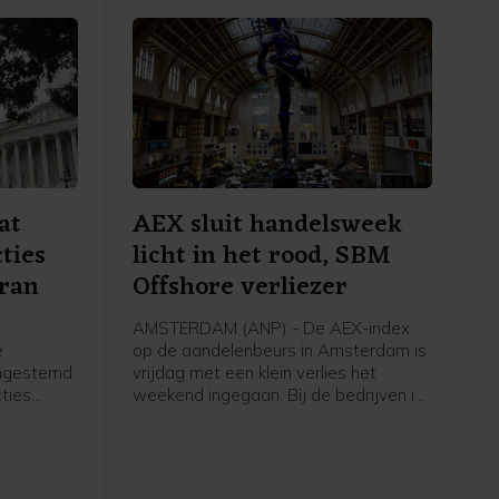
at
AEX sluit handelsweek
ties
licht in het rood, SBM
Iran
Offshore verliezer
AMSTERDAM (ANP) - De AEX-index
e
op de aandelenbeurs in Amsterdam is
ingestemd
vrijdag met een klein verlies het
ties
weekend ingegaan. Bij de bedrijven in
et moet
de hoofdgraadmeter was maritiem
oliedienstverlener SBM Offshore een
ngenomen
negatieve uitschieter, na een dag
ing treedt.
eerder nog uitblinker te zijn geweest