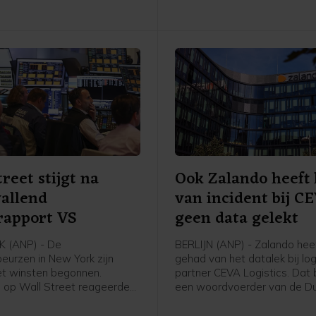
Die behandeling kan mogelij
maand al plaatsvinden.
treet stijgt na
Ook Zalando heeft 
allend
van incident bij C
rapport VS
geen data gelekt
 (ANP) - De
BERLIJN (ANP) - Zalando heef
eurzen in New York zijn
gehad van het datalek bij log
et winsten begonnen.
partner CEVA Logistics. Dat 
 op Wall Street reageerden
een woordvoerder van de Du
nenrapport van de
webwinkel na vragen van he
se overheid. Uit dat rapport
Woensdag waarschuwden