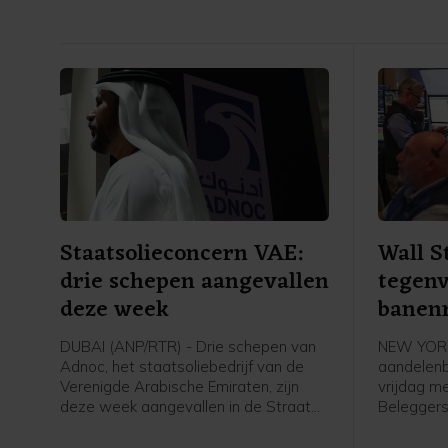
Staatsolieconcern VAE:
Wall S
drie schepen aangevallen
tegenv
deze week
banen
DUBAI (ANP/RTR) - Drie schepen van
NEW YORK
Adnoc, het staatsoliebedrijf van de
aandelenb
Verenigde Arabische Emiraten, zijn
vrijdag m
deze week aangevallen in de Straat
Beleggers
van Hormuz. Sinds het begin van de
op het ba
oorlog in het Midden-Oosten zijn
Amerikaan