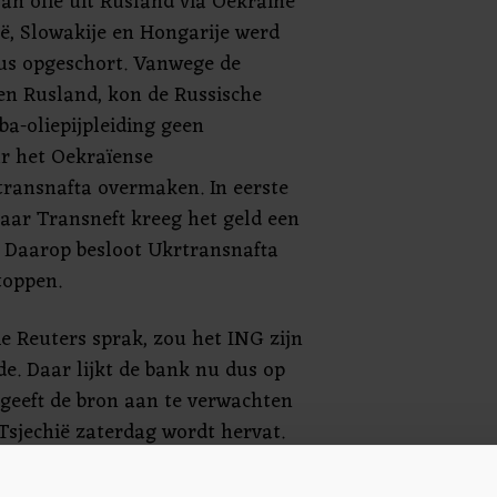
an olie uit Rusland via Oekraïne
ë, Slowakije en Hongarije werd
us opgeschort. Vanwege de
gen Rusland, kon de Russische
ba-oliepijpleiding geen
r het Oekraïense
rtransnafta overmaken. In eerste
maar Transneft kreeg het geld een
. Daarop besloot Ukrtransnafta
toppen.
e Reuters sprak, zou het ING zijn
de. Daar lijkt de bank nu dus op
 geeft de bron aan te verwachten
Tsjechië zaterdag wordt hervat.
e heeft de bank de oorspronkelijk
ussen transitbedrijven voor de