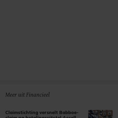
Meer uit Financieel
Claimstichting versnelt Babboe-
claim na betalingsuitstel Accell