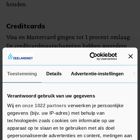
houden.
Creditcards
Visa en Mastercard gingen tot 1 procent omlaag.
De creditcardmaatschappijen hebben meerdere
Russische financiële instellingen van hun
netwerk geblokkeerd. Daarmee voldoen de
bedrijven aan de sancties die zijn opgelegd tegen
Toestemming
Details
Advertentie-instellingen
Ov
Rusland.
Foot Locker zakte 3,3 procent. Goldman Sachs en
Verantwoord gebruik van uw gegevens
Barclays verlaagden het advies voor de verkoper
Wij en
onze 1022 partners
verwerken je persoonlijke
van sportschoenen na het tegenvallende
gegevens (bijv. uw IP-adres) met behulp van
technologieën zoals cookies om informatie op uw
handelsbericht afgelopen vrijdag. Domino's Pizza
apparaat op te slaan en te gebruiken met als doel
werd 8 procent lager gezet. De pizzaketen boekte
gepersonaliseerde advertenties en content, metingen aan