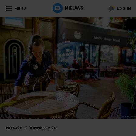
MENU
LOG IN
NIEUWS
/
BINNENLAND