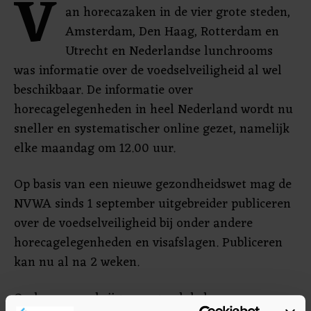
V
an horecazaken in de vier grote steden,
Amsterdam, Den Haag, Rotterdam en
Utrecht en Nederlandse lunchrooms
was informatie over de voedselveiligheid al wel
beschikbaar. De informatie over
horecagelegenheden in heel Nederland wordt nu
sneller en systematischer online gezet, namelijk
elke maandag om 12.00 uur.
Op basis van een nieuwe gezondheidswet mag de
NVWA sinds 1 september uitgebreider publiceren
over de voedselveiligheid bij onder andere
horecagelegenheden en visafslagen. Publiceren
kan nu al na 2 weken.
Ondernemers krijgen nog wel de kans om