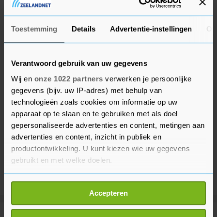
bezwaar te maken tegen de publicatie.
Toestemming
Details
Advertentie-instellingen
Ov
Verantwoord gebruik van uw gegevens
Wij en
onze 1022 partners
verwerken je persoonlijke
gegevens (bijv. uw IP-adres) met behulp van
technologieën zoals cookies om informatie op uw
apparaat op te slaan en te gebruiken met als doel
gepersonaliseerde advertenties en content, metingen aan
advertenties en content, inzicht in publiek en
productontwikkeling. U kunt kiezen wie uw gegevens
gebruikt en met welke doelen.
Als u het toestaat, willen we ook graag:
Accepteren
Informatie verzamelen over uw geografische
locatie, die tot een paar meter nauwkeurig kan zijn