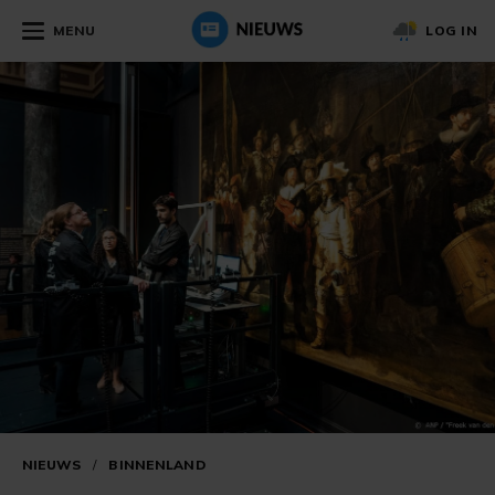
MENU
LOG IN
NIEUWS
/
BINNENLAND