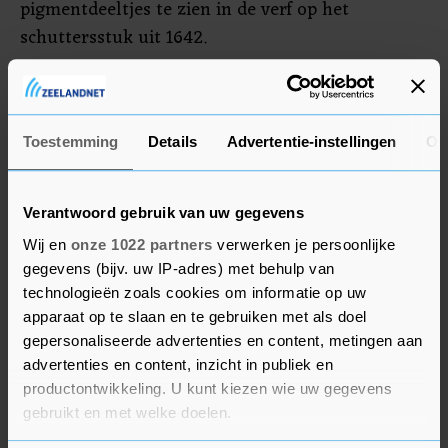
pigmentdeeltjes te zien in de verf op het
schuttersstuk uit 1642.
Operatie Nachtwacht is de grootste en meest
innovatieve restauratie in de geschiedenis van
het museum. Het is nog niet duidelijk hoe lang
Toestemming
Details
Advertentie-instellingen
Ov
het project duurt.
Verantwoord gebruik van uw gegevens
Wij en
onze 1022 partners
verwerken je persoonlijke
gegevens (bijv. uw IP-adres) met behulp van
technologieën zoals cookies om informatie op uw
apparaat op te slaan en te gebruiken met als doel
gepersonaliseerde advertenties en content, metingen aan
advertenties en content, inzicht in publiek en
productontwikkeling. U kunt kiezen wie uw gegevens
gebruikt en met welke doelen.