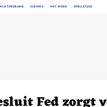
ACATUREBANK
NIEUWS
HET WEER
SPELLETJES
sluit Fed zorgt 