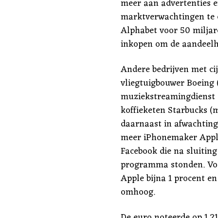
meer aan advertenties e
marktverwachtingen te o
Alphabet voor 50 miljar
inkopen om de aandeelh
Andere bedrijven met ci
vliegtuigbouwer Boeing (
muziekstreamingdienst S
koffieketen Starbucks (
daarnaast in afwachting
meer iPhonemaker Apple
Facebook die na sluiting
programma stonden. Voo
Apple bijna 1 procent en
omhoog.
De euro noteerde op 1,212