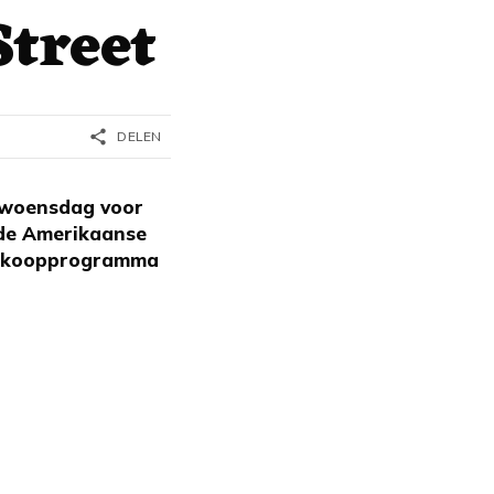
Street
share
DELEN
e woensdag voor
 de Amerikaanse
 opkoopprogramma