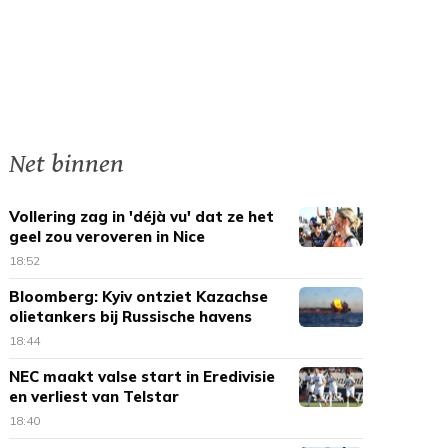
Net binnen
Vollering zag in 'déjà vu' dat ze het
geel zou veroveren in Nice
18:52
Bloomberg: Kyiv ontziet Kazachse
olietankers bij Russische havens
18:44
NEC maakt valse start in Eredivisie
en verliest van Telstar
18:40