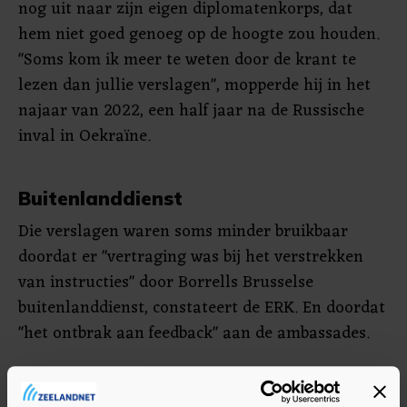
nog uit naar zijn eigen diplomatenkorps, dat
hem niet goed genoeg op de hoogte zou houden.
"Soms kom ik meer te weten door de krant te
lezen dan jullie verslagen", mopperde hij in het
najaar van 2022, een half jaar na de Russische
inval in Oekraïne.
Buitenlanddienst
Die verslagen waren soms minder bruikbaar
doordat er "vertraging was bij het verstrekken
van instructies" door Borrells Brusselse
buitenlanddienst, constateert de ERK. En doordat
"het ontbrak aan feedback" aan de ambassades.
Die wordt het werk ook niet gemakkelijker
gemaakt doordat ze niet altijd veilige