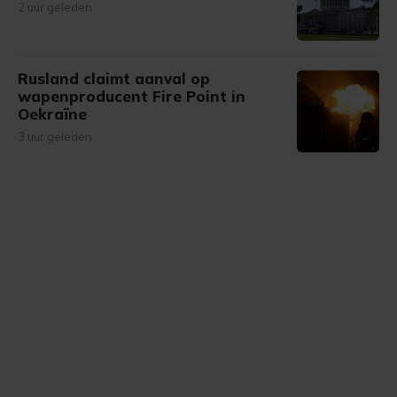
2 uur geleden
Rusland claimt aanval op
wapenproducent Fire Point in
Oekraïne
3 uur geleden