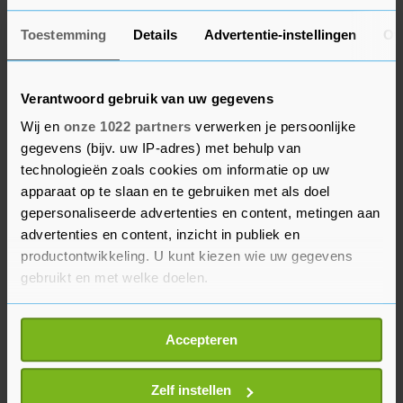
communicatiemiddelen hebben die ook
Toestemming
Details
Advertentie-instellingen
Ov
handzaam zijn. Daardoor verloopt de
communicatie omslachtig en kiezen ze soms voor
onveiliger methoden.
Verantwoord gebruik van uw gegevens
Wij en
onze 1022 partners
verwerken je persoonlijke
Het buitenlandbeleid is "enorm belangrijk voor de
gegevens (bijv. uw IP-adres) met behulp van
EU - zeker in het licht van met name de
technologieën zoals cookies om informatie op uw
Russische invasie van Oekraïne," zegt Marek
apparaat op te slaan en te gebruiken met als doel
gepersonaliseerde advertenties en content, metingen aan
Opioła van de ERK. Brussel wil de laatste jaren
advertenties en content, inzicht in publiek en
ook 'geopolitieker' optreden en opkomen voor
productontwikkeling. U kunt kiezen wie uw gegevens
zijn belangen. De communicatie van de
gebruikt en met welke doelen.
buitenlanddienst verloopt in het algemeen
betrekkelijk goed, constateert Opioła, maar een
Als u het toestaat, willen we ook graag:
Accepteren
aantal waarschuwingen zijn daarom toch op hun
Informatie verzamelen over uw geografische
plaats.
locatie, die tot een paar meter nauwkeurig kan zijn
Uw apparaat identificeren door het actief te
Zelf instellen