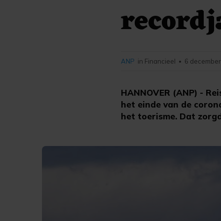
recordj
ANP
in Financieel
6 december
•
HANNOVER (ANP) - Reis
het einde van de coron
het toerisme. Dat zorg