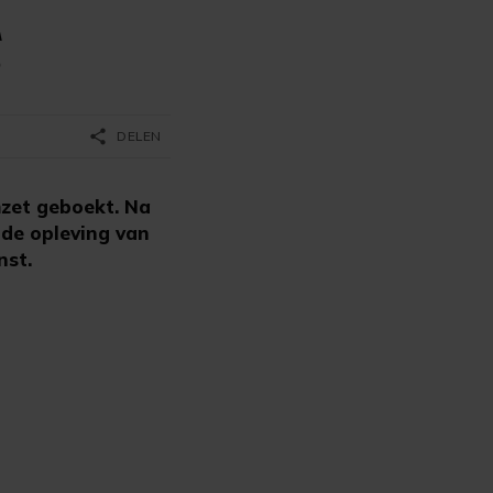
g
share
DELEN
zet geboekt. Na
 de opleving van
nst.