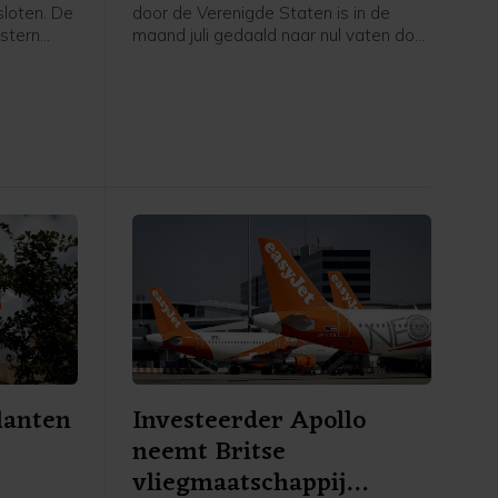
loten. De
door de Verenigde Staten is in de
stern
maand juli gedaald naar nul vaten door
zers op
de oorlog in het Midden-Oosten en de
 de
blokkade van de Straat van Hormuz,
s. De
aldus persbureau Bloomberg na cijfers
og.
van het Amerikaanse
 het
energieministerie. Het is volgens
nenrapport
Bloomberg voor het eerst sinds 1985
naar
dat over een volledige maand geen
enkel vat Saudische olie is
geïmporteerd in de VS.
lanten
Investeerder Apollo
neemt Britse
vliegmaatschappij