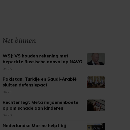
Net binnen
WSJ: VS houden rekening met
beperkte Russische aanval op NAVO
04:25
Pakistan, Turkije en Saudi-Arabië
sluiten defensiepact
04:23
Rechter legt Meta miljoenenboete
op om schade aan kinderen
04:20
Nederlandse Marine helpt bij