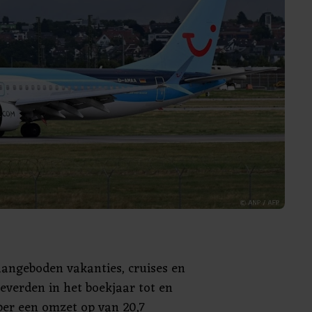
aangeboden vakanties, cruises en
leverden in het boekjaar tot en
er een omzet op van 20,7