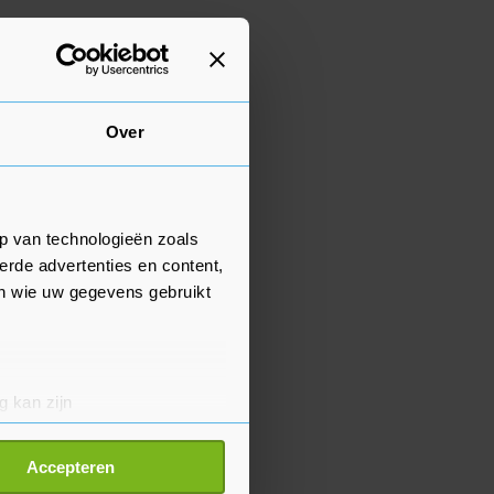
Over
p van technologieën zoals
erde advertenties en content,
en wie uw gegevens gebruikt
g kan zijn
erprinting)
t
detailgedeelte
in. U kunt uw
Accepteren