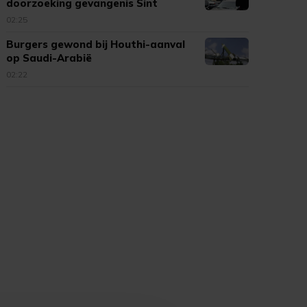
doorzoeking gevangenis Sint
Maarten
02:25
Burgers gewond bij Houthi-aanval
op Saudi-Arabië
02:22