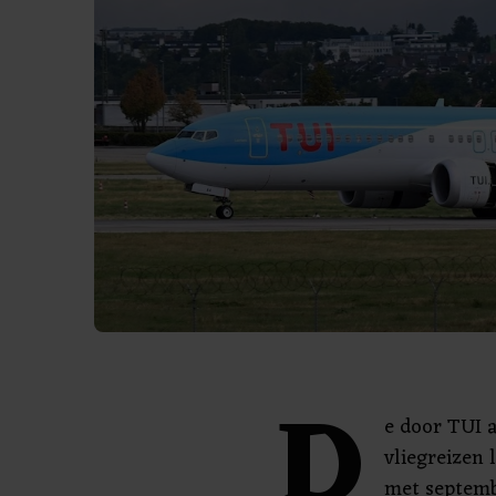
D
e door TUI 
vliegreizen 
met septemb