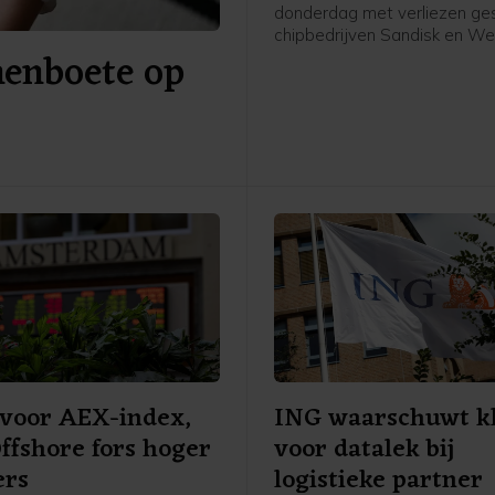
donderdag met verliezen ges
chipbedrijven Sandisk en We
nenboete op
Digital stonden bij de verlie
Wall Street in navolging van
publicatie van kwartaalcijfer
olieprijzen gingen juist omho
Beleggers keken ook uit naar
belangrijke Amerikaanse ba
van de overheid dat vrijdag 
buiten komt.
 voor AEX-index,
ING waarschuwt k
fshore fors hoger
voor datalek bij
ers
logistieke partner