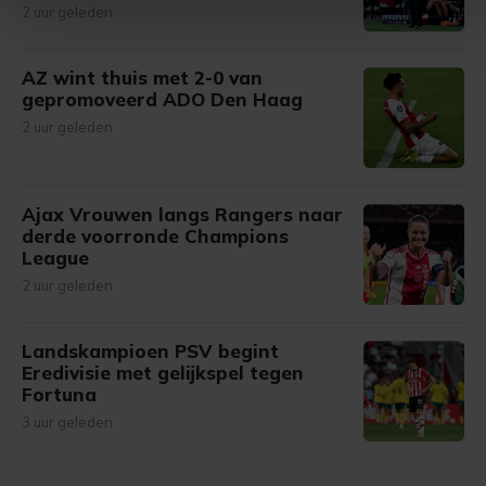
intrekken in de Cookieverklaring.
2 uur geleden
Met cookies werkt onze website beter en wordt jouw
AZ wint thuis met 2-0 van
bezoek makkelijker en persoonlijker. Op
gepromoveerd ADO Den Haag
onze cookiepagina kun je ons cookiebeleid bekijken en je
2 uur geleden
gemaakte keuze altijd wijzigen of intrekken.
Ajax Vrouwen langs Rangers naar
derde voorronde Champions
League
2 uur geleden
Landskampioen PSV begint
Eredivisie met gelijkspel tegen
Fortuna
3 uur geleden