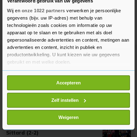
Verantwoord gebruik van uw gegevens
Wij en
onze 1022 partners
verwerken je persoonlijke
gegevens (bijv. uw IP-adres) met behulp van
technologieën zoals cookies om informatie op uw
apparaat op te slaan en te gebruiken met als doel
gepersonaliseerde advertenties en content, metingen aan
advertenties en content, inzicht in publiek en
productontwikkeling. U kunt kiezen wie uw gegevens
Meer uit Voetbal
gebruikt en met welke doelen.
Als u het toestaat, willen we ook graag:
FIFA veroordeelt pogingen
Accepteren
Informatie verzamelen over uw geografische
Infantino te 'ondermijnen'
locatie, die tot een paar meter nauwkeurig kan zijn
9 minuten geleden
Uw apparaat identificeren door het actief te
Zelf instellen
scannen op specifieke eigenschappen (fingerprinting)
Lees meer over hoe uw persoonlijke gegevens worden
Weigeren
Bosz zag 'slecht' PSV in
verwerkt en stel uw voorkeuren in het
detailgedeelte
in.
openingsduel tegen Fortuna
U kunt uw toestemming op elk moment wijzigen of
Sittard (2-2)