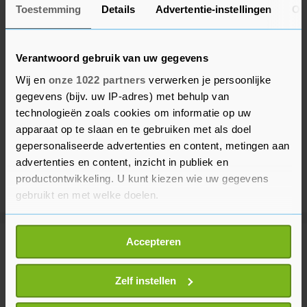
Toestemming
Details
Advertentie-instellingen
Ov
Verantwoord gebruik van uw gegevens
Wij en
onze 1022 partners
verwerken je persoonlijke
gegevens (bijv. uw IP-adres) met behulp van
technologieën zoals cookies om informatie op uw
apparaat op te slaan en te gebruiken met als doel
gepersonaliseerde advertenties en content, metingen aan
advertenties en content, inzicht in publiek en
productontwikkeling. U kunt kiezen wie uw gegevens
gebruikt en met welke doelen.
Als u het toestaat, willen we ook graag:
Accepteren
Informatie verzamelen over uw geografische
Meer uit Sport
locatie, die tot een paar meter nauwkeurig kan zijn
Uw apparaat identificeren door het actief te
Zelf instellen
Wielrenner Lemmen voelde 'overal
scannen op specifieke eigenschappen (fingerprinting)