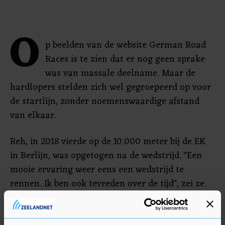
O
p beelden van de website German Road
Races is te zien dat er nog geen sprake
was van massale deelname. Maar de
hardlopers stelden zich wel gegroepeerd op voor
de startlijn, zonder noemenswaardige afstand
van elkaar.
Reh, in 2018 vierde op de 10.000 meter bij de EK
in Berlijn, was opgetogen na de wedstrijd. "Een
mooie ervaring weer eens een wedstrijd te
rennen. Ik ben ook tevreden over de tijd", zei ze.