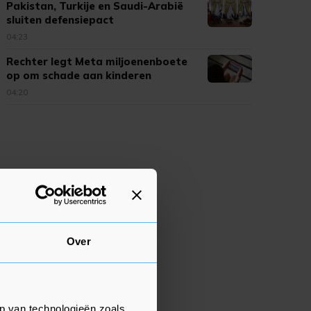
Pakistan, Turkije en Saudi-Arabië
sluiten defensiepact
04:23
Rechter legt Meta miljoenenboete
op om schade aan kinderen
04:20
Over
p van technologieën zoals