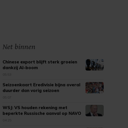
Net binnen
Chinese export blijft sterk groeien
dankzij AI-boom
05:53
Seizoenkaart Eredivisie bijna overal
duurder dan vorig seizoen
05:07
WSJ: VS houden rekening met
beperkte Russische aanval op NAVO
04:25