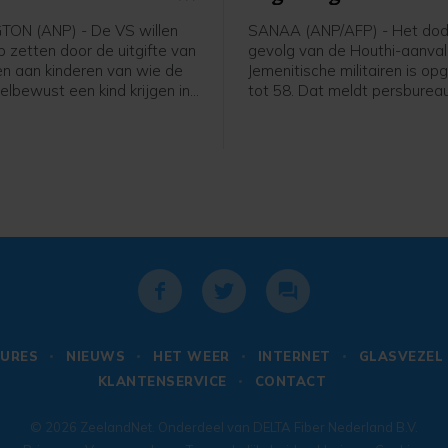
n
Jemen opgelopen
ON (ANP) - De VS willen
SANAA (ANP/AFP) - Het dode
p zetten door de uitgifte van
gevolg van de Houthi-aanval
n aan kinderen van wie de
Jemenitische militairen is op
elbewust een kind krijgen in
tot 58. Dat meldt persburea
gde Staten en daarbij de
basis van een militaire bron.
leiden. Daartoe heeft
de dag werd nog een dertig
 Donald Trump een
gemeld.
ieel decreet uitgevaardigd.
ier wil Trump wat hij ziet
ortetoerisme" tegengaan.
URES
NIEUWS
HET WEER
INTERNET
GLASVEZEL
KLANTENSERVICE
CONTACT
© 2026
ZeelandNet
. Onderdeel van
DELTA Fiber Nederland B.V.