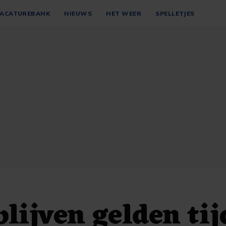
ACATUREBANK
NIEUWS
HET WEER
SPELLETJES
blijven gelden ti