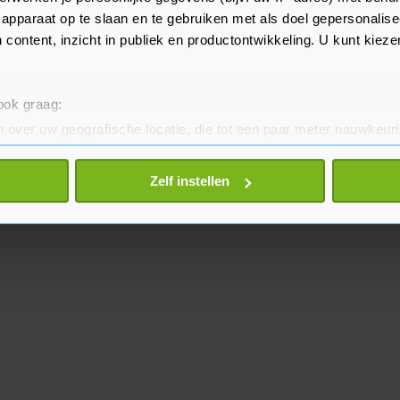
 voor 95 procent effectief.
apparaat op te slaan en te gebruiken met als doel gepersonalise
 content, inzicht in publiek en productontwikkeling. U kunt kiez
 ook graag:
 over uw geografische locatie, die tot een paar meter nauwkeuri
eren door het actief te scannen op specifieke eigenschappen (fing
onlijke gegevens worden verwerkt en stel uw voorkeuren in he
Zelf instellen
jzigen of intrekken in de Cookieverklaring.
te beter en wordt jouw bezoek makkelijker en persoonlijker. O
je gemaakte keuze altijd wijzigen of intrekken.