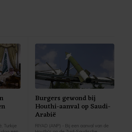
en
Burgers gewond bij
en
Houthi-aanval op Saudi-
Arabië
, Turkije
RIYAD (ANP) - Bij een aanval van de
ijdag een
Houthi's op de Zuid-Saudische