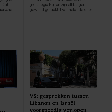
. Dat
grensregio Najran zijn elf burgers
udische
gewond geraakt. Dat meldt de door
rsbureau
Saudi-Arabië geleide militaire coalitie
en
die de internationaal erkende regering
nwerking
van Jemen steunt.
 oorlog
n Iran.
VS: gesprekken tussen
Libanon en Israël
n
voorspoedig verlopen