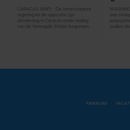
make
CARACAS (ANP) - De Venezolaanse
WASHINGT
regering en de oppositie zijn
een stree
donderdag in Caracas onder leiding
paspoorte
van de Verenigde Staten begonnen
ouders do
aan gesprekken die kunnen leiden tot
de Vereni
een politieke overgang en
staat mis
verkiezingen. De onderhandelingen
president
beginnen zeven maanden na de
president
gevangenneming van president
Op die man
Nicolás Maduro door het Amerikaanse
als "gebo
leger.
PRIKBORD
VACAT