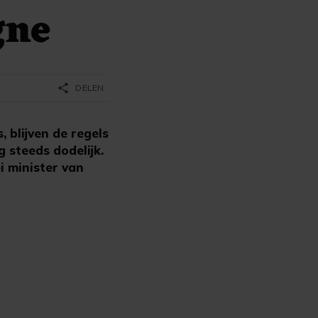
gne
share
DELEN
 blijven de regels
 steeds dodelijk.
i minister van