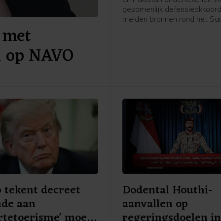
gezamenlijk defensieakkoord
melden bronnen rond het Sa
 met
leger en de regering aan pe
AFP. De drie landen versterk
al op NAVO
daarmee hun defensiesame
tegen de achtergrond van de
tussen de Verenigde Staten e
 tekent decreet
Dodental Houthi-
nde aan
aanvallen op
rtetoerisme' moet
regeringsdoelen i