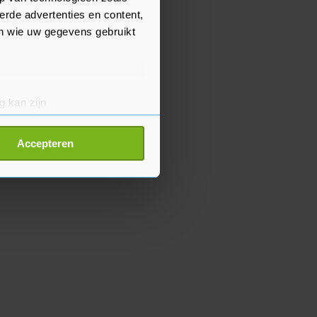
erde advertenties en content,
en wie uw gegevens gebruikt
g kan zijn
erprinting)
t
detailgedeelte
in. U kunt uw
Accepteren
p onze cookiepagina kun je