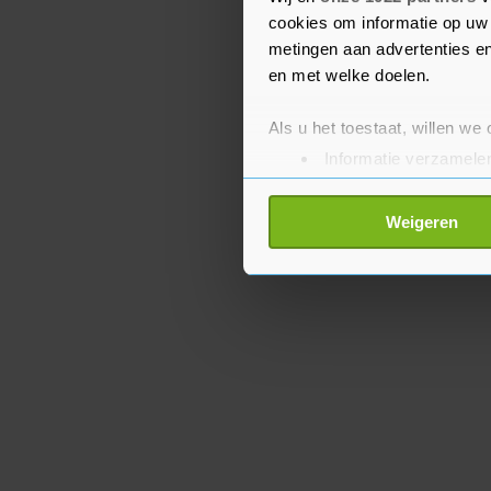
prik is volgens de makers
cookies om informatie op uw 
metingen aan advertenties en
en met welke doelen.
Als u het toestaat, willen we
Informatie verzamelen
Uw apparaat identific
Lees meer over hoe uw perso
Weigeren
toestemming op elk moment wi
Met cookies werkt onze websi
ons cookiebeleid bekijken en 