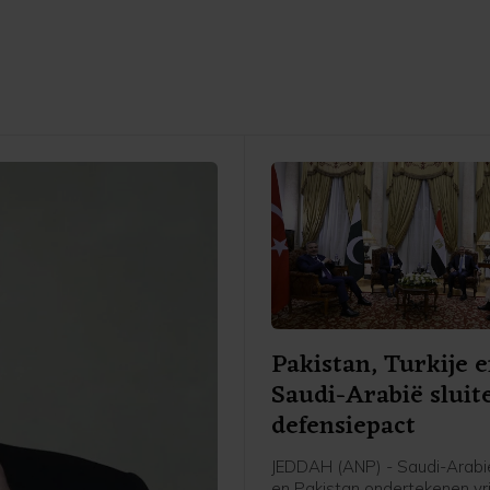
Pakistan, Turkije 
Saudi-Arabië sluit
defensiepact
JEDDAH (ANP) - Saudi-Arabië
en Pakistan ondertekenen vr