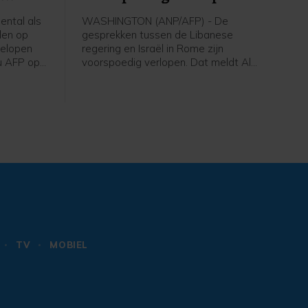
ntal als
WASHINGTON (ANP/AFP) - De
len op
gesprekken tussen de Libanese
gelopen
regering en Israël in Rome zijn
u AFP op
voorspoedig verlopen. Dat meldt Al
 Eerder op
Jazeera op gezag van een
tal doden
woordvoerder van het Amerikaanse
ministerie van Buitenlandse Zaken. De
VS treden in de onderhandelingen op
als bemiddelaar.
TV
MOBIEL