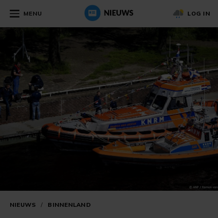
MENU
LOG IN
NIEUWS
/
BINNENLAND