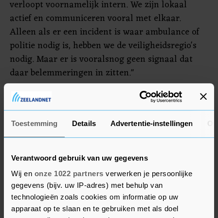
verloopt voornamelijk intern. We zijn lokaal
actief en communiceren vooral met elkaar.
Alleen als er een incident is waar ambulance of
politie nodig is, hebben we de veiligheidsregio's
nodig. Maar er is vooralsnog geen signaal dat
daar belemmeringen in zitten."
Reddingsbrigade Nederland is de
koepelorganisatie van 147 lokale
reddingsbrigades verspreid over het land, aan de
Toestemming
Details
Advertentie-instellingen
Ov
kust en in het binnenland. De KNRM heeft 45
reddingstations en zorgt onder meer voor
Verantwoord gebruik van uw gegevens
hulpverlening aan mensen die op het water in de
Wij en
onze 1022 partners
verwerken je persoonlijke
problemen komen, zoals schippers, surfers en
gegevens (bijv. uw IP-adres) met behulp van
kiters.
technologieën zoals cookies om informatie op uw
apparaat op te slaan en te gebruiken met als doel