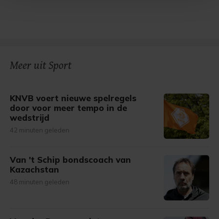
Met cookies werkt onze website beter en wordt jouw
bezoek makkelijker en persoonlijker. Op
onze cookiepagina kun je ons cookiebeleid bekijken en je
gemaakte keuze altijd wijzigen of intrekken.
Meer uit Sport
KNVB voert nieuwe spelregels
door voor meer tempo in de
wedstrijd
42 minuten geleden
Van 't Schip bondscoach van
Kazachstan
48 minuten geleden