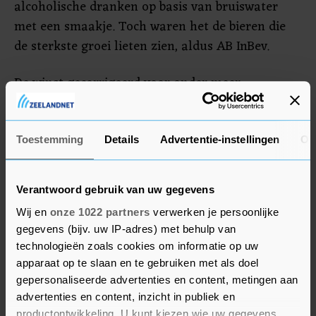
alcoholische dranken op basis van bruiswater
met een smaakje. Toch waren het de bieren die
de sterkste groei lieten zien, aldus AB InBev.
De winst gecorrigeerd voor onder meer
belastingen steeg met 7,2 procent tot bijna 20
miljard dollar. Dat die winst achterbleef bij de
omzetstijging, kwam onder andere door
Toestemming
Details
Advertentie-instellingen
Ov
ongunstige wisselkoersen, schommelingen in de
prijzen voor grondstoffen en hogere verkoop- en
Verantwoord gebruik van uw gegevens
distributiekosten.
Wij en
onze 1022 partners
verwerken je persoonlijke
gegevens (bijv. uw IP-adres) met behulp van
technologieën zoals cookies om informatie op uw
apparaat op te slaan en te gebruiken met als doel
gepersonaliseerde advertenties en content, metingen aan
advertenties en content, inzicht in publiek en
productontwikkeling. U kunt kiezen wie uw gegevens