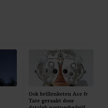
Ook brillenketen Ace &
Tate geraakt door
e
datalek partnerbedrijf