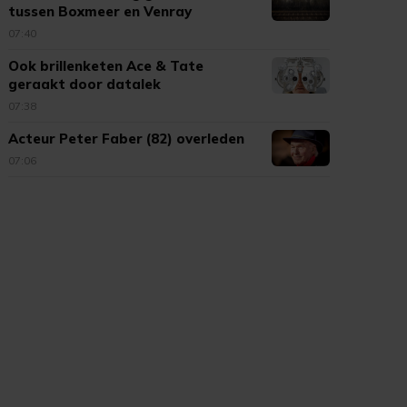
tussen Boxmeer en Venray
07:40
Ook brillenketen Ace & Tate
geraakt door datalek
partnerbedrijf
07:38
Acteur Peter Faber (82) overleden
07:06