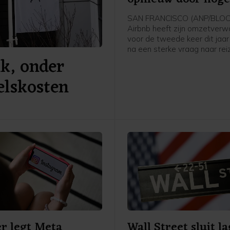
reisvraag
SAN FRANCISCO (ANP/BLO
Airbnb heeft zijn omzetverw
voor de tweede keer dit jaa
na een sterke vraag naar rei
k, onder
afgelopen kwartaal. Het
verhuurplatform zag in Noor
elskosten
de grootste groei in bijna drie
mede door het wereldkamp
voetbal.
r legt Meta
Wall Street sluit la