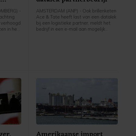
OMBERG) -
AMSTERDAM (ANP) - Ook brillenketen
achting
Ace & Tate heeft last van een datalek
r verhoogd
bij een logistieke partner, meldt het
zen in het
bedrijf in een e-mail aan mogelijk
getroffen klanten. Eerder deze week
d-Amerika
kregen Bol, de Bijenkorf, ING en Ajax
 jaar,
ook al te maken met een
ioenschap
beveiligingsincident bij een logistieke
partner.
ger,
Amerikaanse import