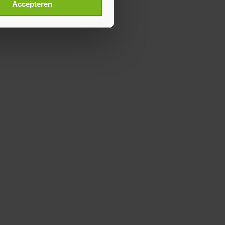
t
detailgedeelte
in. U kunt uw
Accepteren
p onze cookiepagina kun je