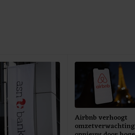
Airbnb verhoogt
omzetverwachting
opnieuw door hog