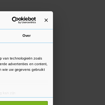
Over
p van technologieën zoals
erde advertenties en content,
en wie uw gegevens gebruikt
g kan zijn
erprinting)