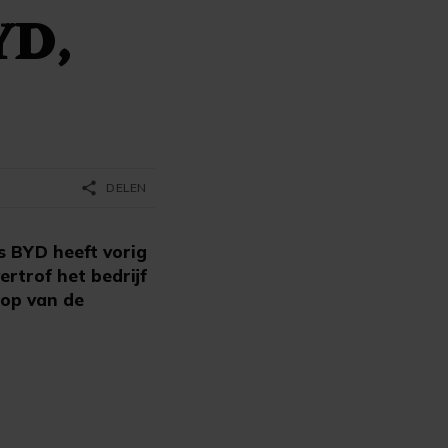
YD,
share
DELEN
 BYD heeft vorig
rtrof het bedrijf
top van de