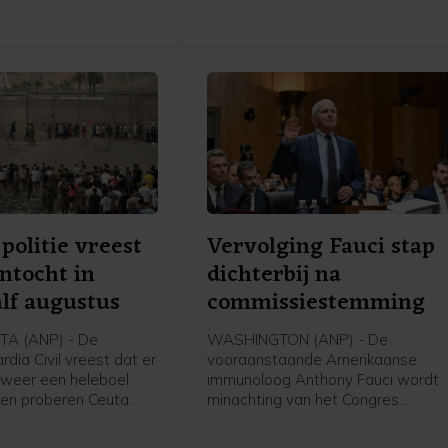
Social schrijft Trump "extreem blij
te zijn met werk dat Pete Hegset
doet", om vervolgens enkele van
zijn successen op te sommen.
politie vreest
Vervolging Fauci stap
ntocht in
dichterbij na
lf augustus
commissiestemming
A (ANP) - De
WASHINGTON (ANP) - De
dia Civil vreest dat er
vooraanstaande Amerikaanse
 weer een heleboel
immunoloog Anthony Fauci wordt
en proberen Ceuta
minachting van het Congres
ngen. Bronnen bij de
verweten. Dit vanwege zijn
de nieuwszender 20
weigering inhoudelijke vragen te