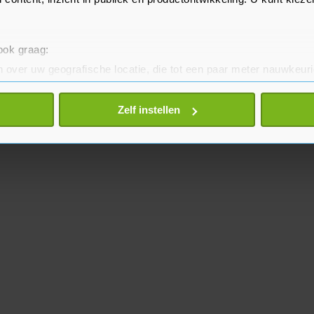
 ook graag:
 over uw geografische locatie, die tot een paar meter nauwkeuri
eren door het actief te scannen op specifieke eigenschappen (fing
onlijke gegevens worden verwerkt en stel uw voorkeuren in he
Zelf instellen
jzigen of intrekken in de Cookieverklaring.
te beter en wordt jouw bezoek makkelijker en persoonlijker. O
je gemaakte keuze altijd wijzigen of intrekken.