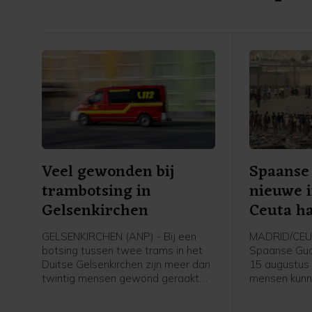
burgerdoelen
Veel gewonden bij
Spaanse 
trambotsing in
nieuwe i
Gelsenkirchen
Ceuta ha
GELSENKIRCHEN (ANP) - Bij een
MADRID/CEUT
botsing tussen twee trams in het
Spaanse Guar
Duitse Gelsenkirchen zijn meer dan
15 augustus
twintig mensen gewond geraakt.
mensen kunn
Drie mensen zijn levensgevaarlijk
binnen te dri
gewond geraakt, zeven zwaar en
politie van 