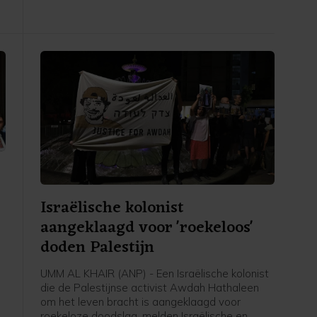
wordt opgeroepen te voorkomen dat het eiland
h
door gebrek aan eerste levensbehoeften "een
stil Gaza" wordt.
Israëlische kolonist
aangeklaagd voor 'roekeloos'
doden Palestijn
UMM AL KHAIR (ANP) - Een Israëlische kolonist
die de Palestijnse activist Awdah Hathaleen
om het leven bracht is aangeklaagd voor
roekeloze doodslag, melden Israëlische en