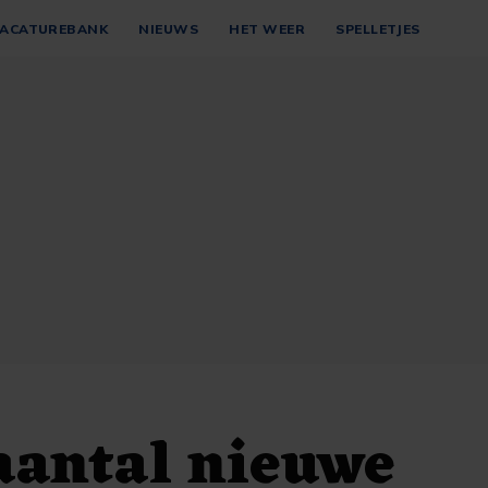
ACATUREBANK
NIEUWS
HET WEER
SPELLETJES
aantal nieuwe