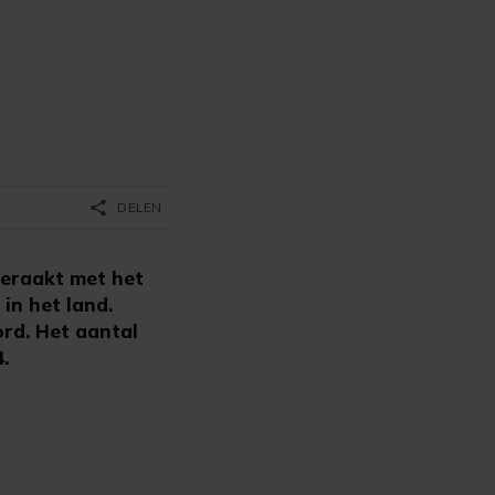
share
DELEN
geraakt met het
in het land.
rd. Het aantal
.