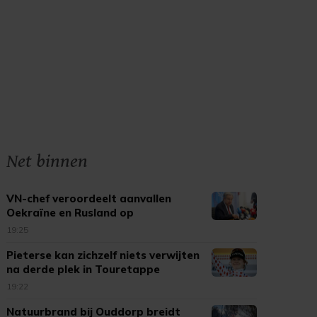
Net binnen
VN-chef veroordeelt aanvallen
Oekraïne en Rusland op
burgerdoelen
19:25
Pieterse kan zichzelf niets verwijten
na derde plek in Touretappe
19:22
Natuurbrand bij Ouddorp breidt