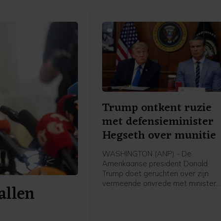
Trump ontkent ruzie
met defensieminister
Hegseth over munitie
WASHINGTON (ANP) - De
Amerikaanse president Donald
Trump doet geruchten over zijn
vermeende onvrede met minister
allen
van Defensie Pete Hegseth af als
"onwaar en totaal nergens op
gestoeld". In een bericht op Truth