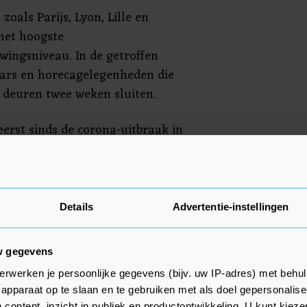
 zoals Parijs, Lyon, Lille en
 het hoogste
ingsniveau. In de getroffen
ars en horecagelegenheden die
 deuren twee weken sluiten.
 eerst sinds de corona-uitbraak in
 dan 100.000 besmettingen
 van de gevallen is in Oost-
ndhaarden zijn het Verenigd
nje en Frankrijk. Deze landen
Details
Advertentie-instellingen
rie dagen steeds meer dan 10.000
.
w gegevens
erwerken je persoonlijke gegevens (bijv. uw IP-adres) met behul
apparaat op te slaan en te gebruiken met als doel gepersonalise
 content, inzicht in publiek en productontwikkeling. U kunt kiez