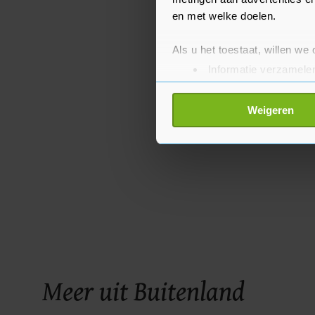
en met welke doelen.
Als u het toestaat, willen we
Informatie verzamelen
Uw apparaat identific
Lees meer over hoe uw perso
Weigeren
toestemming op elk moment wi
Met cookies werkt onze websi
ons cookiebeleid bekijken en 
Meer uit Buitenland