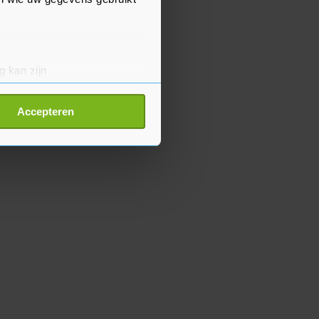
g kan zijn
erprinting)
t
detailgedeelte
in. U kunt uw
Accepteren
p onze cookiepagina kun je