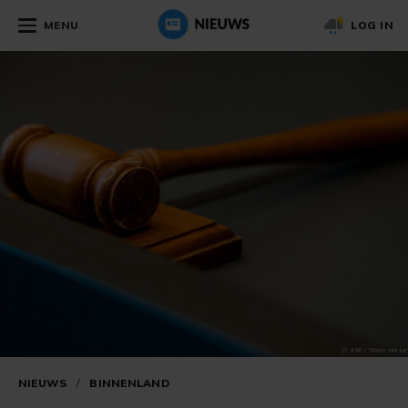
MENU
LOG IN
NIEUWS
/
BINNENLAND