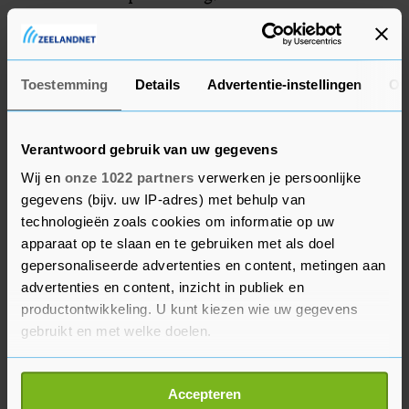
stemgeluid van de verdachte uit Espel, afkomstig
uit zijn verhoor, gemonteerd. En volgens zijn
advocaat ook een "dramatisch" muziekje. "Dat
Toestemming
Details
Advertentie-instellingen
Ov
moet je als rechtbank niet willen", zei de
advocaat. De rechtbank oordeelde dat het OM de
beelden veel te laat heeft aangeleverd, waardoor
Verantwoord gebruik van uw gegevens
de verdediging zich er niet op heeft kunnen
Wij en
onze 1022 partners
verwerken je persoonlijke
voorbereiden.
gegevens (bijv. uw IP-adres) met behulp van
technologieën zoals cookies om informatie op uw
De 28-jarige verdachte uit Urk werd in december
apparaat op te slaan en te gebruiken met als doel
gepersonaliseerde advertenties en content, metingen aan
gearresteerd. De 24-jarige man uit Espel werd in
advertenties en content, inzicht in publiek en
februari opgepakt, nadat de politie zijn naam en
productontwikkeling. U kunt kiezen wie uw gegevens
foto had vrijgegeven en hij zich maar niet
gebruikt en met welke doelen.
meldde. Hij is tijdens de zitting zeer emotioneel
als hij vragen van de rechter beantwoordt. "Ik
Als u het toestaat, willen we ook graag:
Accepteren
vind het zo erg wat er is gebeurd, dat is nooit de
Informatie verzamelen over uw geografische