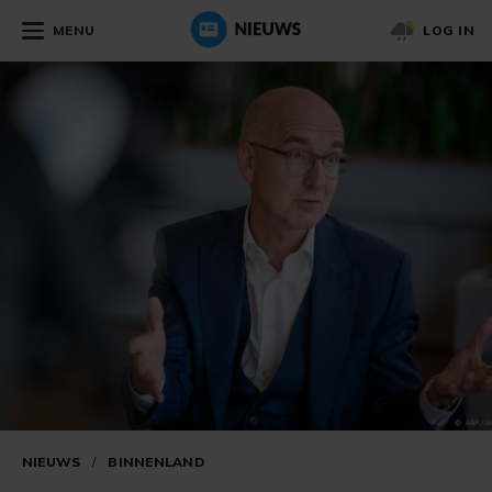
MENU
LOG IN
NIEUWS
/
BINNENLAND