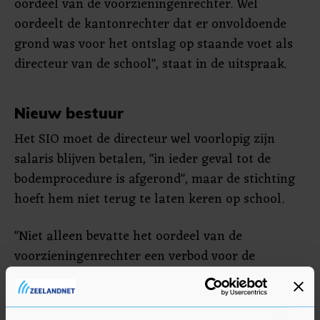
oordeel van de voorzieningenrechter. Wel
oordeelt de kantonrechter dat er onvoldoende
grond was voor het ontslag op staande voet als
directeur van de school", staat in de uitspraak.
Nieuw bestuur
Het SIO moet de directeur wel voorlopig zijn
salaris blijven betalen, "in ieder geval tot de
bodemprocedure is afgerond", maar de stichting
hoeft hem niet terug te laten keren op school.
"Niet alleen bevatte het oordeel van de
voorzieningenrechter een verbod voor de
directeur om de school nog langer te betreden,
ook is er een vergaand gebrek aan draagvlak
voor de directeur onder de leraren en de ouders.