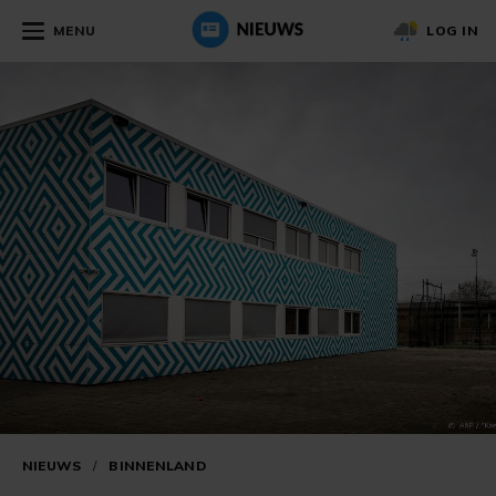
MENU
LOG IN
NIEUWS
/
BINNENLAND