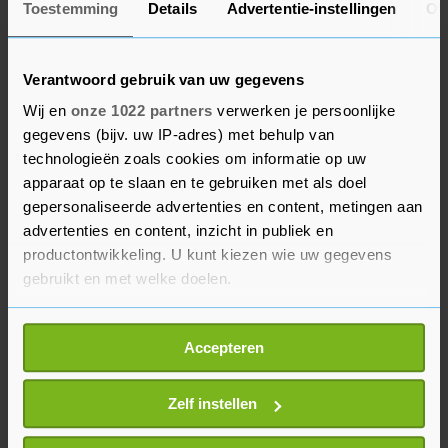
Toestemming
Details
Advertentie-instellingen
Ov
Bovendien is de verhouding tussen de stichting
en de directeur ernstig verstoord."
Verantwoord gebruik van uw gegevens
Recent is een nieuw bestuur aangesteld bij het
Wij en
onze 1022 partners
verwerken je persoonlijke
Haga. De reuring begon vorig jaar maart, nadat
gegevens (bijv. uw IP-adres) met behulp van
de islamitische middelbare school door de
technologieën zoals cookies om informatie op uw
inlichtingendienst AIVD ervan was beticht
apparaat op te slaan en te gebruiken met als doel
gepersonaliseerde advertenties en content, metingen aan
banden te hebben met extremistische figuren.
advertenties en content, inzicht in publiek en
Toenmalig directeur-bestuurder Atasoy weigerde
productontwikkeling. U kunt kiezen wie uw gegevens
op te stappen en raakte verwikkeld in gedoe met
gebruikt en met welke doelen.
onderwijsminister Arie Slob, de
onderwijsinspectie, medebestuursleden en het
Als u het toestaat, willen we ook graag:
Accepteren
stadsbestuur.
Informatie verzamelen over uw geografische
locatie, die tot een paar meter nauwkeurig kan zijn
Uw apparaat identificeren door het actief te
Zelf instellen
scannen op specifieke eigenschappen (fingerprinting)