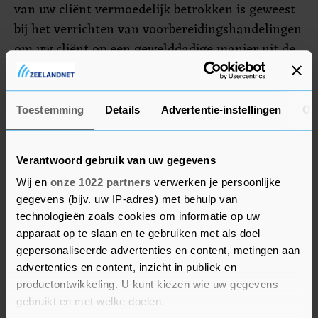
van uw cliënt vermoedelijk betrokken is geweest
bij het verrichten van voorbereidingshandelingen
om uw cliënt op een gewelddadige manier uit de
EBI te bevrijden".
Toestemming
Details
Advertentie-instellingen
Ov
Medehoofdverdachte Saïd R.
Ook vreest de directie "maatschappelijke onrust"
als bekend wordt dat vader en zoon binnen de
Verantwoord gebruik van uw gegevens
EBI bij elkaar mogen komen. Vorig jaar bleek dat
Wij en
onze 1022 partners
verwerken je persoonlijke
Taghi en medehoofdverdachte in het
gegevens (bijv. uw IP-adres) met behulp van
technologieën zoals cookies om informatie op uw
liquidatieproces Marengo Saïd R. door een fout
apparaat op te slaan en te gebruiken met als doel
kortstondig contact hadden. Daar was tot in de
gepersonaliseerde advertenties en content, metingen aan
politiek ophef over.
advertenties en content, inzicht in publiek en
productontwikkeling. U kunt kiezen wie uw gegevens
Taghi zit sinds zijn arrestatie eind 2019 in de EBI.
gebruikt en met welke doelen.