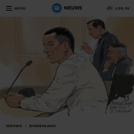
MENU
LOG IN
NIEUWS
/
BINNENLAND