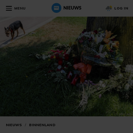
MENU
LOG IN
NIEUWS
/
BINNENLAND