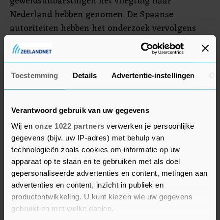
geweldsuitbarstingen het vliegtuig naar
Nederland hebben genomen. De Spaanse
autoriteiten hebben het onderzoek vervolgens
overgedragen aan Nederland. Vermoedelijk
volgen nog meer aanhoudingen. De politie is
bezig op basis van nieuwe videobeelden de rol van
Toestemming
Details
Advertentie-instellingen
Ov
andere betrokkenen in beeld te krijgen en hun
identiteit te achterhalen.
Verantwoord gebruik van uw gegevens
Wij en
onze 1022 partners
verwerken je persoonlijke
gegevens (bijv. uw IP-adres) met behulp van
technologieën zoals cookies om informatie op uw
apparaat op te slaan en te gebruiken met als doel
gepersonaliseerde advertenties en content, metingen aan
advertenties en content, inzicht in publiek en
productontwikkeling. U kunt kiezen wie uw gegevens
gebruikt en met welke doelen.