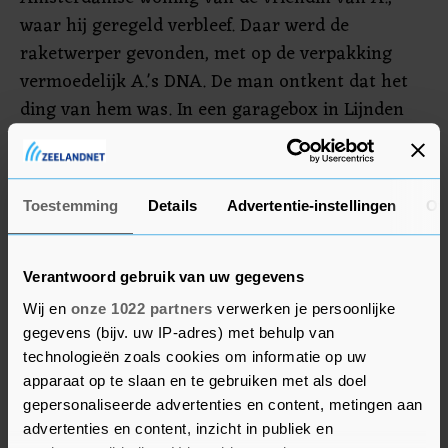
waar hij geregeld verbleef. Daar werd de
raketwerper gevonden, met op de verpakking
vermoedelijk A.'s DNA. De man ontkent dat het
ding van hem was. In een garagebox in Lijnden
vond de politie de kogels en de cocaïne. A. had de
box in gebruik voor zijn garagebedrijf.
Toestemming
Details
Advertentie-instellingen
Ov
Het OM wil dat A. ook nog een strafrestant van
drie jaar gaat uitzitten, van de negen jaar die hij
kreeg opgelegd voor een mislukte bankoverval in
Verantwoord gebruik van uw gegevens
2011.
Wij en
onze 1022 partners
verwerken je persoonlijke
gegevens (bijv. uw IP-adres) met behulp van
technologieën zoals cookies om informatie op uw
apparaat op te slaan en te gebruiken met als doel
gepersonaliseerde advertenties en content, metingen aan
advertenties en content, inzicht in publiek en