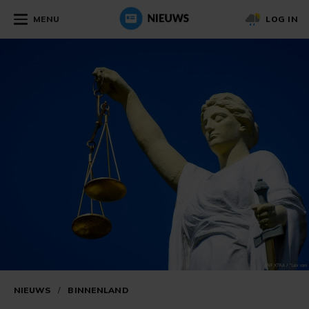
MENU
LOG IN
NIEUWS
/
BINNENLAND